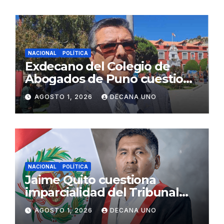
NACIONAL
POLÍTICA
Exdecano del Colegio de
Abogados de Puno cuestiona
propuestas sobre seguridad
AGOSTO 1, 2026
DECANA UNO
ciudadana
NACIONAL
POLÍTICA
Jaime Quito cuestiona
imparcialidad del Tribunal
Constitucional tras liberación
AGOSTO 1, 2026
DECANA UNO
de Ollanta Humala