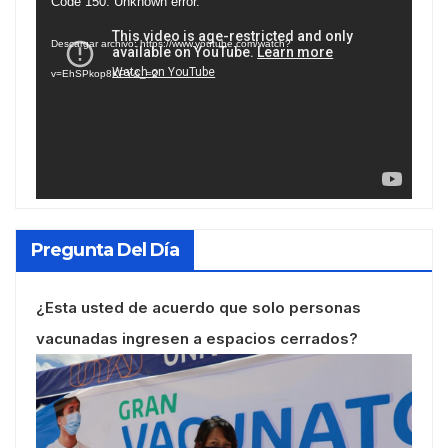
Reproductor
Code 150: Unknown error.
de
Descargar archivo: https://www.youtube.com/watch?
vídeo
v=EhSPkop8KPY&_=2
Pregunta Del Día
¿Esta usted de acuerdo que solo personas
vacunadas ingresen a espacios cerrados?