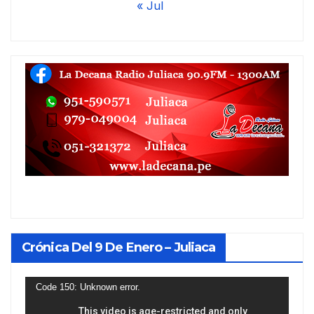
« Jul
Crónica Del 9 De Enero – Juliaca
Reproductor
Code 150: Unknown error.
de