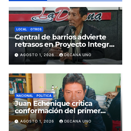
LOCAL
OTROS
Central de barrios advierte
retrasos en Proyecto Integral
de Agua y Alcantarillado para
AGOSTO 1, 2026
DECANA UNO
Juliaca
NACIONAL
POLÍTICA
Juan Echenique critica
conformación del primer
gabinete ministerial de Keiko
AGOSTO 1, 2026
DECANA UNO
Fujimori