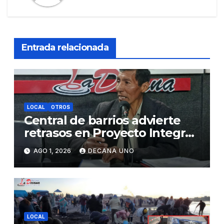
Entrada relacionada
LOCAL
OTROS
Central de barrios advierte
retrasos en Proyecto Integral
de Agua y Alcantarillado para
AGO 1, 2026
DECANA UNO
Juliaca
LOCAL