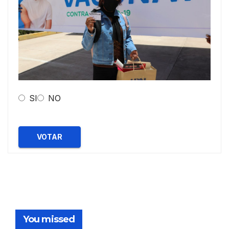
SI
NO
VOTAR
You missed