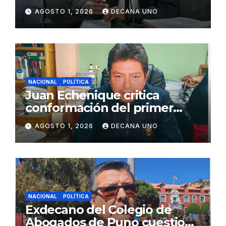
de Agua y Alcantarillado para
AGOSTO 1, 2026
DECANA UNO
Juliaca
NACIONAL
POLÍTICA
Juan Echenique critica
conformación del primer
gabinete ministerial de Keiko
AGOSTO 1, 2026
DECANA UNO
Fujimori
NACIONAL
POLÍTICA
Exdecano del Colegio de
Abogados de Puno cuestiona