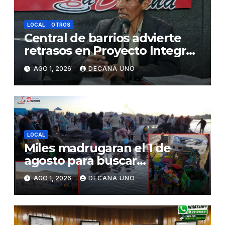
LOCAL
OTROS
Central de barrios advierte
retrasos en Proyecto Integral
de Agua y Alcantarillado para
AGO 1, 2026
DECANA UNO
Juliaca
LOCAL
Miles madrugaran el 1 de
agosto para buscar
piedrecillas en los ríos y
AGO 1, 2026
DECANA UNO
realizar la challa por la
riqueza y la prosperidad