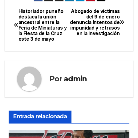
Historiador puneño
Abogado de víctimas
Navegación
destaca la unión
del 9 de enero
ancestral entre la
denuncia intentos de
de
Feria de Miniaturas y
impunidad y retrasos
la Fiesta de la Cruz
en la investigación
entradas
este 3 de mayo
Por
admin
Entrada relacionada