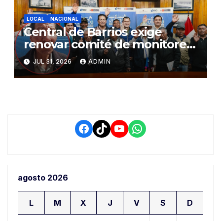
LOCAL
NACIONAL
Central de Barrios exige
renovar comité de monitoreo
del PIAA por presuntos
JUL 31, 2026
ADMIN
conflictos de interés y
retrasos
Facebook
TikTok
YouTube
WhatsApp
agosto 2026
L
M
X
J
V
S
D