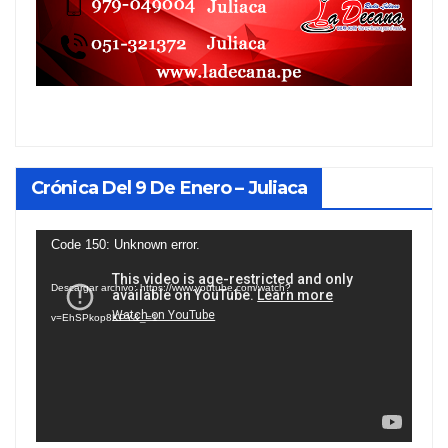
Crónica Del 9 De Enero – Juliaca
Reproductor
Code 150: Unknown error.
de
Descargar archivo: https://www.youtube.com/watch?
vídeo
v=EhSPkop8KPY&_=1