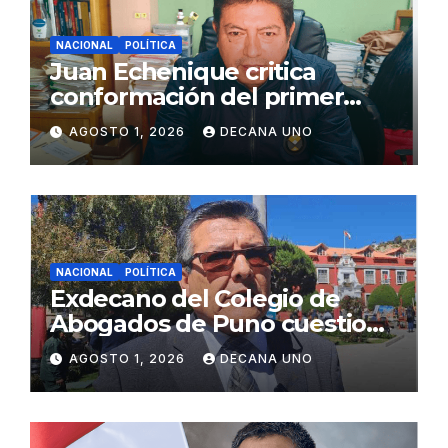
NACIONAL
POLÍTICA
Juan Echenique critica
conformación del primer
gabinete ministerial de Keiko
AGOSTO 1, 2026
DECANA UNO
Fujimori
NACIONAL
POLÍTICA
Exdecano del Colegio de
Abogados de Puno cuestiona
propuestas sobre seguridad
AGOSTO 1, 2026
DECANA UNO
ciudadana