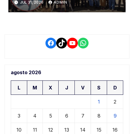
JUL 31, 2026
ADMIN
demora que pone en riesgo a
conductores
Facebook
TikTok
YouTube
WhatsApp
agosto 2026
L
M
X
J
V
S
D
1
2
3
4
5
6
7
8
9
10
11
12
13
14
15
16