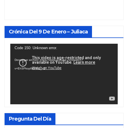
Crónica Del 9 De Enero – Juliaca
Reproductor
Code 150: Unknown error.
de
Descargar archivo: https://www.youtube.com/watch?
vídeo
v=EhSPkop8KPY&_=2
Pregunta Del Día