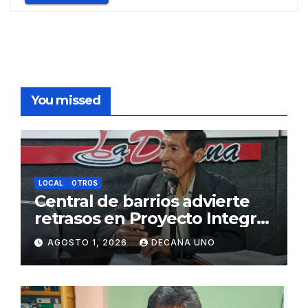
You missed
LOCAL
OTROS
Central de barrios advierte
retrasos en Proyecto Integral
de Agua y Alcantarillado para
AGOSTO 1, 2026
DECANA UNO
Juliaca