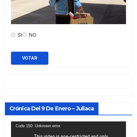
SI
NO
VOTAR
Crónica Del 9 De Enero – Juliaca
Reproductor
Code 150: Unknown error.
de