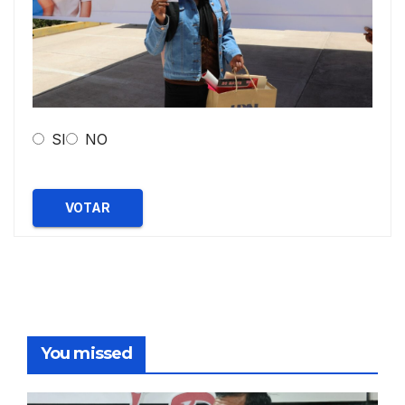
SI
NO
VOTAR
You missed