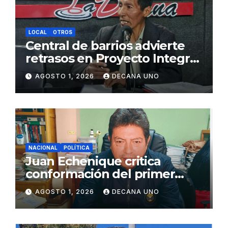
LOCAL
OTROS
Central de barrios advierte
retrasos en Proyecto Integral
de Agua y Alcantarillado para
AGOSTO 1, 2026
DECANA UNO
Juliaca
NACIONAL
POLÍTICA
Juan Echenique critica
conformación del primer
gabinete ministerial de Keiko
AGOSTO 1, 2026
DECANA UNO
Fujimori