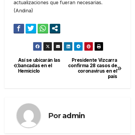
actualizaciones que fueran necesarias.
(Andina)
Así se ubicarán las
Presidente Vizcarra
Navegación
bancadas en el
confirma 28 casos de
Hemiciclo
coronavirus en el
de
país
entradas
Por
admin