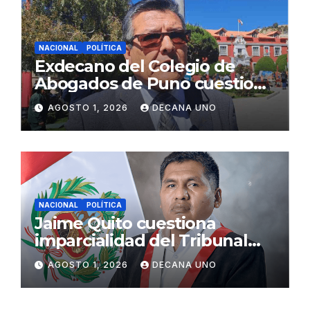
NACIONAL
POLÍTICA
Exdecano del Colegio de
Abogados de Puno cuestiona
propuestas sobre seguridad
AGOSTO 1, 2026
DECANA UNO
ciudadana
NACIONAL
POLÍTICA
Jaime Quito cuestiona
imparcialidad del Tribunal
Constitucional tras liberación
AGOSTO 1, 2026
DECANA UNO
de Ollanta Humala