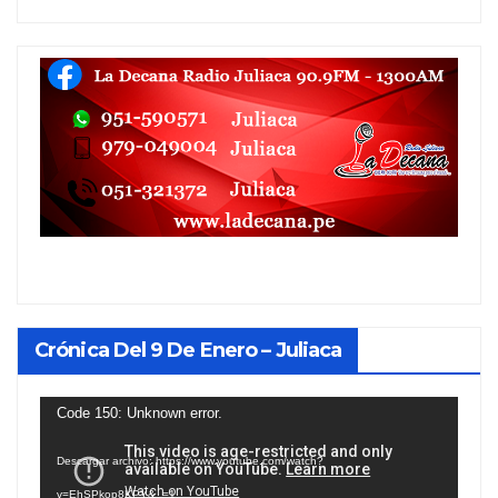
Crónica Del 9 De Enero – Juliaca
Reproductor
Code 150: Unknown error.
de
Descargar archivo: https://www.youtube.com/watch?
vídeo
v=EhSPkop8KPY&_=1