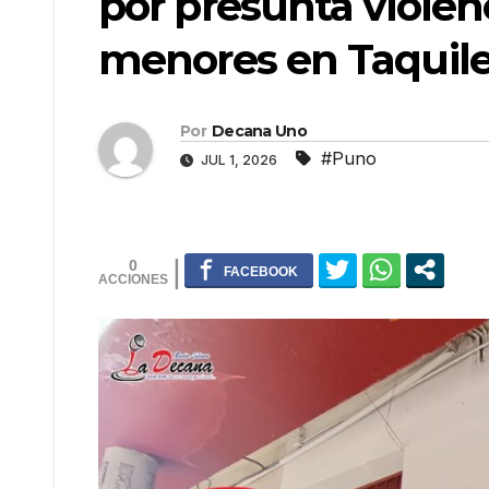
por presunta violen
menores en Taquil
Por
Decana Uno
#Puno
JUL 1, 2026
0