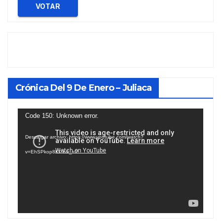
VOTAR
Crónica Del 9 De Enero – Juliaca
Reproductor
Code 150: Unknown error.
de
Descargar archivo: https://www.youtube.com/watch?
vídeo
v=EhSPkop8KPY&_=2