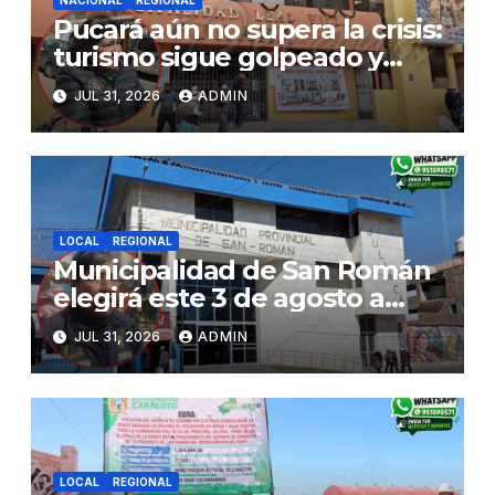
Pucará aún no supera la crisis:
turismo sigue golpeado y
alcaldesa exige al nuevo
JUL 31, 2026
ADMIN
Gobierno fondos para obras
paralizadas
LOCAL
REGIONAL
Municipalidad de San Román
elegirá este 3 de agosto a
representantes del Comité
JUL 31, 2026
ADMIN
de Seguridad y Salud en el
Trabajo
LOCAL
REGIONAL