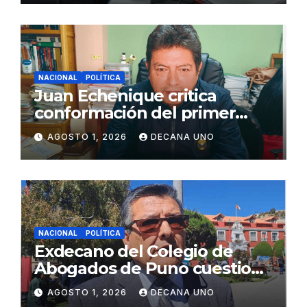
NACIONAL
POLÍTICA
Juan Echenique critica
conformación del primer
gabinete ministerial de Keiko
AGOSTO 1, 2026
DECANA UNO
Fujimori
NACIONAL
POLÍTICA
Exdecano del Colegio de
Abogados de Puno cuestiona
propuestas sobre seguridad
AGOSTO 1, 2026
DECANA UNO
ciudadana