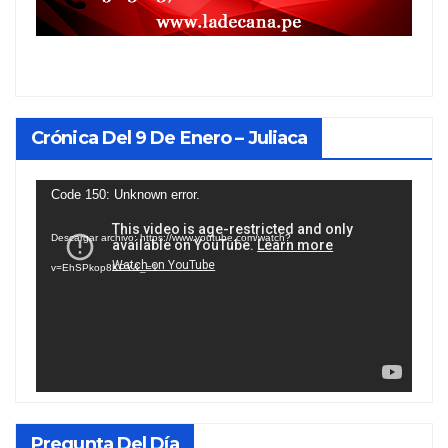
Crónica Del 9 De Enero – Juliaca
Reproductor
Code 150: Unknown error.
de
Descargar archivo: https://www.youtube.com/watch?
vídeo
v=EhSPkop8KPY&_=1
Pregunta Del Día