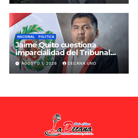
NACIONAL
POLÍTICA
Jaime Quito cuestiona
imparcialidad del Tribunal
Constitucional tras liberación
AGOSTO 1, 2026
DECANA UNO
de Ollanta Humala