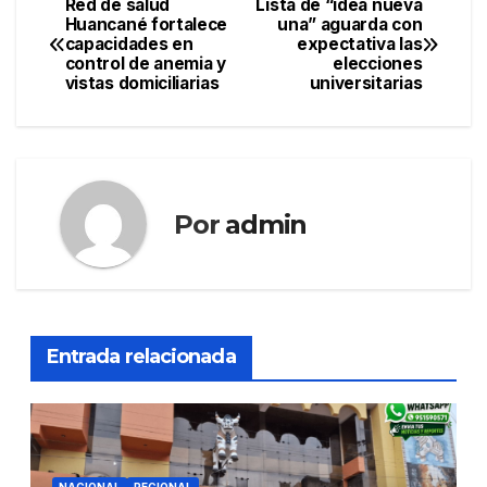
Red de salud
Lista de “idea nueva
Navegación
Huancané fortalece
una” aguarda con
capacidades en
expectativa las
de
control de anemia y
elecciones
vistas domiciliarias
universitarias
entradas
Por
admin
Entrada relacionada
NACIONAL
REGIONAL