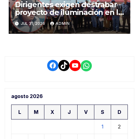
Dirigentes exigen destrabar
proyecto de iluminación en la
salida a Puno y alertan por
JUL 31, 2026
ADMIN
demora que pone en riesgo a
conductores
Facebook
TikTok
YouTube
WhatsApp
agosto 2026
L
M
X
J
V
S
D
1
2