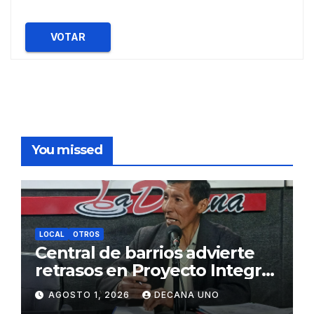
VOTAR
You missed
LOCAL
OTROS
Central de barrios advierte
retrasos en Proyecto Integral
de Agua y Alcantarillado para
AGOSTO 1, 2026
DECANA UNO
Juliaca