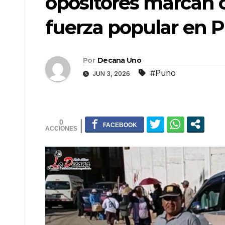
opositores marcan 
fuerza popular en 
Por
Decana Uno
#Puno
JUN 3, 2026
0