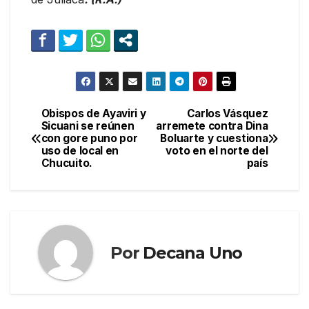
Obispos de Ayaviri y
Carlos Vásquez
Navegación
Sicuani se reúnen
arremete contra Dina
con gore puno por
Boluarte y cuestiona
de
uso de local en
voto en el norte del
Chucuito.
país
entradas
Por
Decana Uno