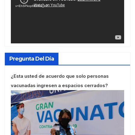
vídeo
v=EhSPkop8KPY&_=2
Pregunta Del Día
¿Esta usted de acuerdo que solo personas
vacunadas ingresen a espacios cerrados?