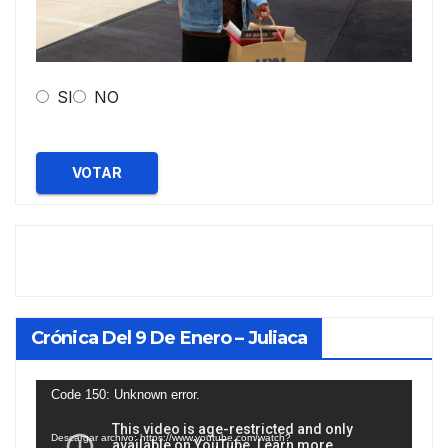
SI
NO
VOTAR
Crónica Del 9 De Enero – Juliaca
Reproductor
Code 150: Unknown error.
de
Descargar archivo: https://www.youtube.com/watch?