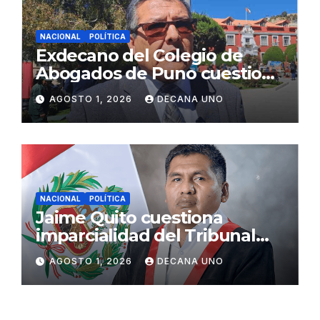
NACIONAL
POLÍTICA
Exdecano del Colegio de
Abogados de Puno cuestiona
propuestas sobre seguridad
AGOSTO 1, 2026
DECANA UNO
ciudadana
NACIONAL
POLÍTICA
Jaime Quito cuestiona
imparcialidad del Tribunal
Constitucional tras liberación
AGOSTO 1, 2026
DECANA UNO
de Ollanta Humala