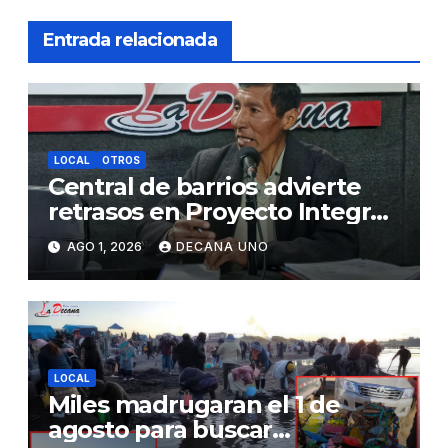
Entrada relacionada
LOCAL
OTROS
Central de barrios advierte
retrasos en Proyecto Integral
de Agua y Alcantarillado para
AGO 1, 2026
DECANA UNO
Juliaca
LOCAL
Miles madrugaran el 1 de
agosto para buscar