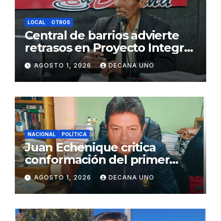
LOCAL
OTROS
Central de barrios advierte
retrasos en Proyecto Integral
de Agua y Alcantarillado para
AGOSTO 1, 2026
DECANA UNO
Juliaca
NACIONAL
POLÍTICA
Juan Echenique critica
conformación del primer
gabinete ministerial de Keiko
AGOSTO 1, 2026
DECANA UNO
Fujimori