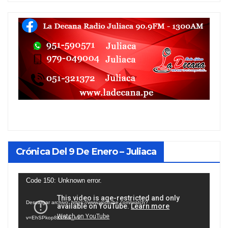
Crónica Del 9 De Enero – Juliaca
Reproductor
Code 150: Unknown error.
de
Descargar archivo: https://www.youtube.com/watch?
vídeo
v=EhSPkop8KPY&_=1