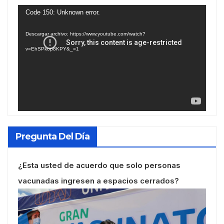
Reproductor
Code 150: Unknown error.
de
Descargar archivo: https://www.youtube.com/watch?
vídeo
v=EhSPkop8KPY&_=1
Pregunta Del Día
¿Esta usted de acuerdo que solo personas
vacunadas ingresen a espacios cerrados?