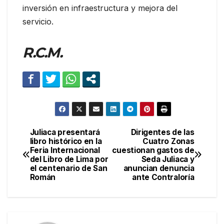
inversión en infraestructura y mejora del
servicio.
R.C.M.
Juliaca presentará
Dirigentes de las
Navegación
libro histórico en la
Cuatro Zonas
Feria Internacional
cuestionan gastos de
de
del Libro de Lima por
Seda Juliaca y
el centenario de San
anuncian denuncia
entradas
Román
ante Contraloría