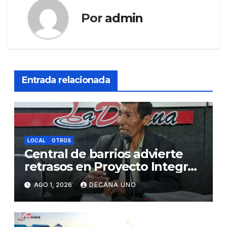
Por
admin
Entrada relacionada
LOCAL
OTROS
Central de barrios advierte
retrasos en Proyecto Integral
de Agua y Alcantarillado para
AGO 1, 2026
DECANA UNO
Juliaca