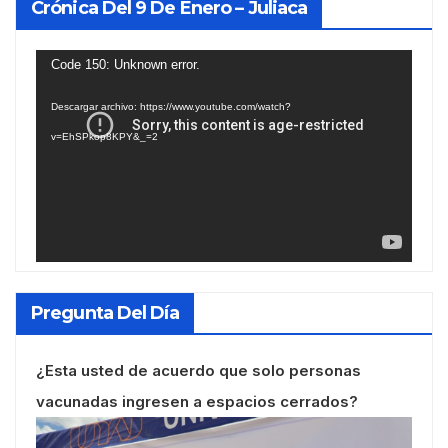
Crónica Del 9 De Enero – Juliaca
Reproductor
Code 150: Unknown error.
de
Descargar archivo: https://www.youtube.com/watch?
vídeo
v=EhSPkop8KPY&_=2
Pregunta Del Día
¿Esta usted de acuerdo que solo personas
vacunadas ingresen a espacios cerrados?