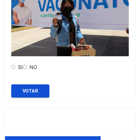
SI
NO
VOTAR