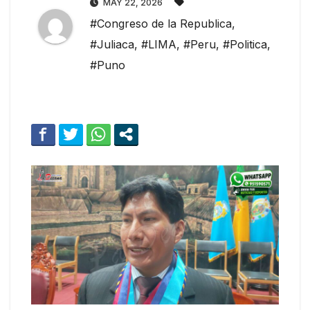
MAY 22, 2026
#Congreso de la Republica
,
#Juliaca
,
#LIMA
,
#Peru
,
#Politica
,
#Puno