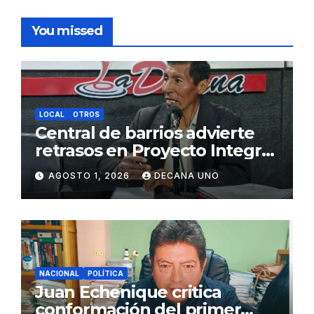
You missed
LOCAL
OTROS
Central de barrios advierte
retrasos en Proyecto Integral
de Agua y Alcantarillado para
AGOSTO 1, 2026
DECANA UNO
Juliaca
NACIONAL
POLÍTICA
Juan Echenique critica
conformación del primer