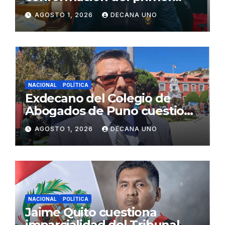
gabinete ministerial de Keiko
AGOSTO 1, 2026
DECANA UNO
Fujimori
NACIONAL
POLÍTICA
Exdecano del Colegio de
Abogados de Puno cuestiona
propuestas sobre seguridad
AGOSTO 1, 2026
DECANA UNO
ciudadana
NACIONAL
POLÍTICA
Jaime Quito cuestiona
imparcialidad del Tribunal