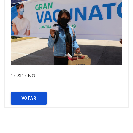
SI
NO
VOTAR