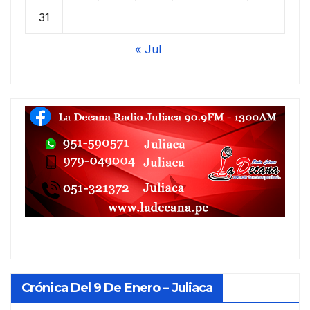
31
« Jul
Crónica Del 9 De Enero – Juliaca