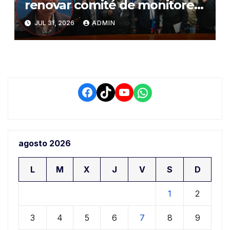
renovar comité de monitoreo
del PIAA por presuntos
JUL 31, 2026
ADMIN
conflictos de interés y
retrasos
Facebook
TikTok
YouTube
WhatsApp
agosto 2026
L
M
X
J
V
S
D
1
2
3
4
5
6
7
8
9