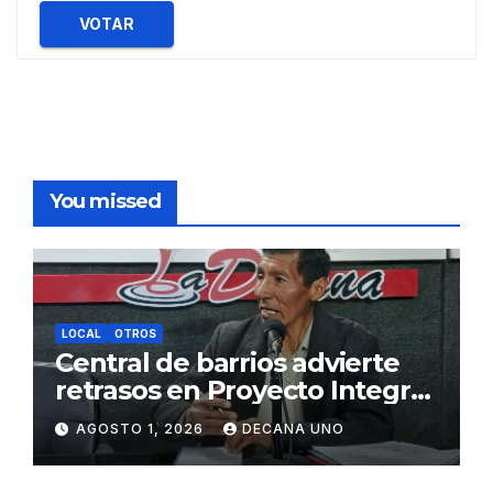
VOTAR
You missed
LOCAL
OTROS
Central de barrios advierte
retrasos en Proyecto Integral
de Agua y Alcantarillado para
AGOSTO 1, 2026
DECANA UNO
Juliaca