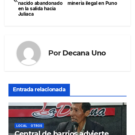
de
nacido abandonado
minería ilegal en Puno
en la salida hacia
entradas
Juliaca
Por
Decana Uno
Entrada relacionada
LOCAL
OTROS
Central de barrios advierte