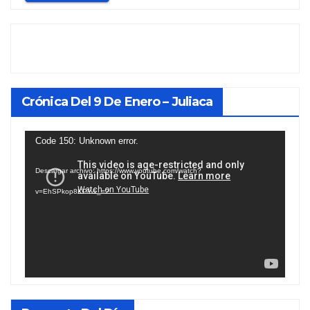
Crónica Del 9 De Enero – Juliaca
Reproductor
Code 150: Unknown error.
de
Descargar archivo: https://www.youtube.com/watch?
vídeo
v=EhSPkop8KPY&_=2