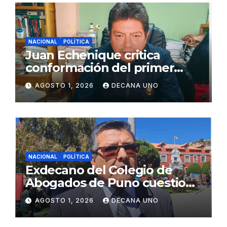
NACIONAL
POLÍTICA
Juan Echenique critica
conformación del primer
gabinete ministerial de Keiko
AGOSTO 1, 2026
DECANA UNO
Fujimori
NACIONAL
POLÍTICA
Exdecano del Colegio de
Abogados de Puno cuestiona
propuestas sobre seguridad
AGOSTO 1, 2026
DECANA UNO
ciudadana