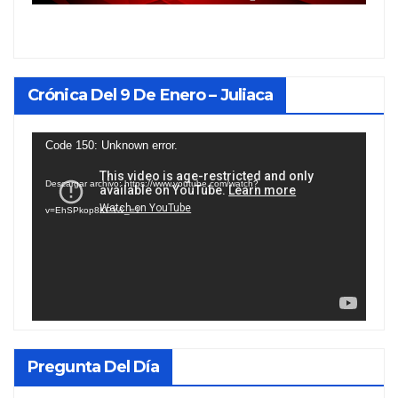
Crónica Del 9 De Enero – Juliaca
Reproductor
Code 150: Unknown error.
de
Descargar archivo: https://www.youtube.com/watch?
vídeo
v=EhSPkop8KPY&_=1
Pregunta Del Día