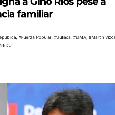
igna a Gino Ríos pese a
cia familiar
epublica
,
#Fuerza Popular
,
#Juliaca
,
#LIMA
,
#Martin Vizc
NEDU