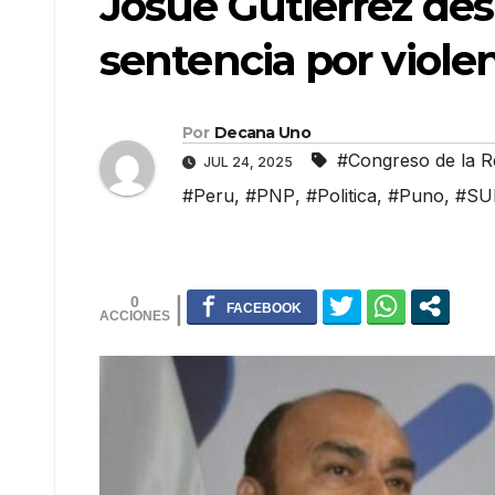
Josué Gutiérrez des
sentencia por violen
Por
Decana Uno
#Congreso de la R
JUL 24, 2025
#Peru
,
#PNP
,
#Politica
,
#Puno
,
#SU
0