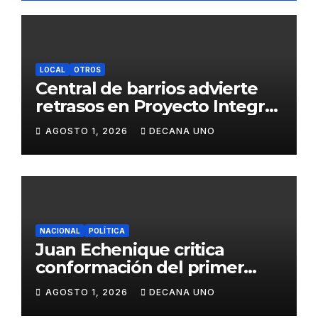
LOCAL
OTROS
Central de barrios advierte
retrasos en Proyecto Integral
de Agua y Alcantarillado para
AGOSTO 1, 2026
DECANA UNO
Juliaca
NACIONAL
POLÍTICA
Juan Echenique critica
conformación del primer
gabinete ministerial de Keiko
AGOSTO 1, 2026
DECANA UNO
Fujimori