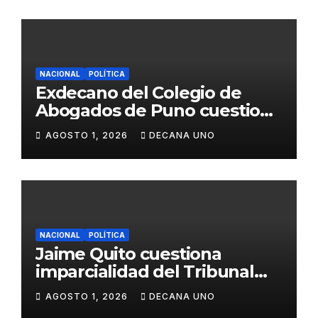
NACIONAL
POLÍTICA
Exdecano del Colegio de
Abogados de Puno cuestiona
propuestas sobre seguridad
AGOSTO 1, 2026
DECANA UNO
ciudadana
NACIONAL
POLÍTICA
Jaime Quito cuestiona
imparcialidad del Tribunal
Constitucional tras liberación
AGOSTO 1, 2026
DECANA UNO
de Ollanta Humala