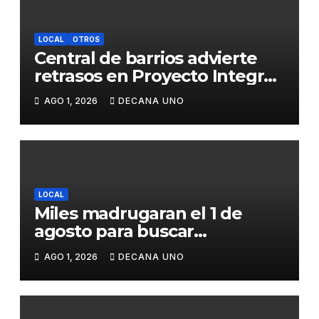
LOCAL
OTROS
Central de barrios advierte
retrasos en Proyecto Integral
de Agua y Alcantarillado para
AGO 1, 2026
DECANA UNO
Juliaca
LOCAL
Miles madrugaran el 1 de
agosto para buscar
piedrecillas en los ríos y
AGO 1, 2026
DECANA UNO
realizar la challa por la
riqueza y la prosperidad