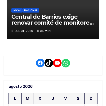
LOCAL
NACIONAL
Central de Barrios exige
renovar comité de monitoreo
del PIAA por presuntos
JUL 31, 2026
ADMIN
conflictos de interés y
retrasos
Facebook
TikTok
YouTube
WhatsApp
agosto 2026
L
M
X
J
V
S
D