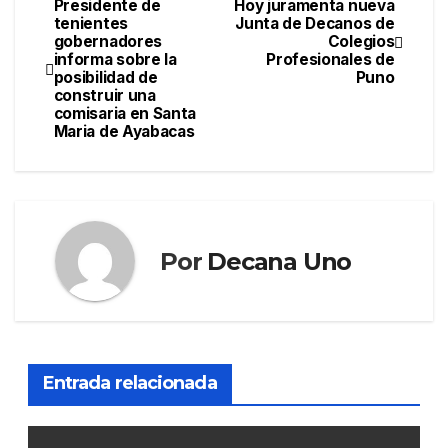
Presidente de
Hoy juramenta nueva
Navegación
tenientes
Junta de Decanos de
gobernadores
Colegios
de
informa sobre la
Profesionales de
posibilidad de
Puno
entradas
construir una
comisaria en Santa
Maria de Ayabacas
Por
Decana Uno
Entrada relacionada