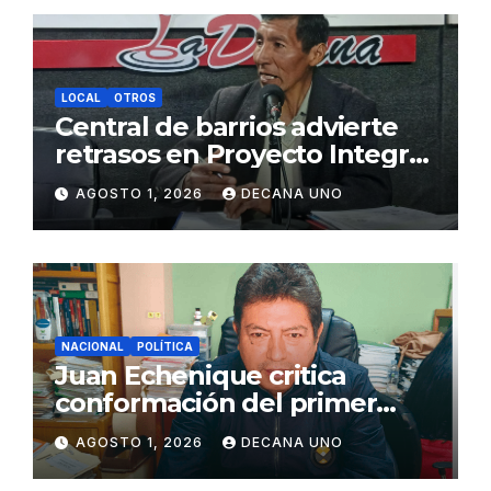
LOCAL
OTROS
Central de barrios advierte
retrasos en Proyecto Integral
de Agua y Alcantarillado para
AGOSTO 1, 2026
DECANA UNO
Juliaca
NACIONAL
POLÍTICA
Juan Echenique critica
conformación del primer
gabinete ministerial de Keiko
AGOSTO 1, 2026
DECANA UNO
Fujimori