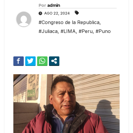
Por
admin
AGO 22, 2024
#Congreso de la Republica
,
#Juliaca
,
#LIMA
,
#Peru
,
#Puno