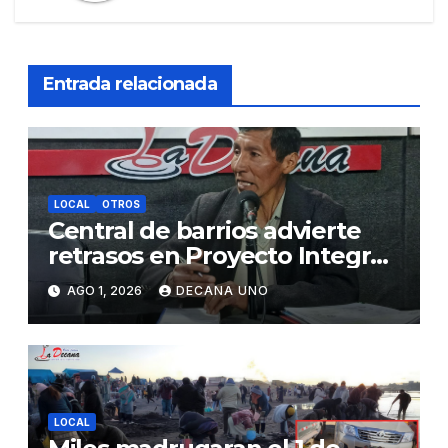
Entrada relacionada
LOCAL
OTROS
Central de barrios advierte
retrasos en Proyecto Integral
de Agua y Alcantarillado para
AGO 1, 2026
DECANA UNO
Juliaca
LOCAL