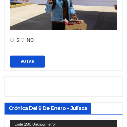
SI
NO
VOTAR
Crónica Del 9 De Enero – Juliaca
Reproductor
Code 150: Unknown error.