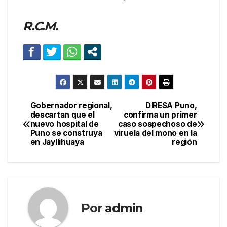
R.C.M.
Gobernador regional,
DIRESA Puno,
Navegación
descartan que el
confirma un primer
nuevo hospital de
caso sospechoso de
de
Puno se construya
viruela del mono en la
en Jayllihuaya
región
entradas
Por
admin