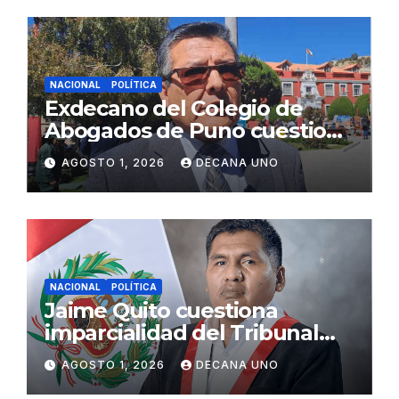
NACIONAL
POLÍTICA
Exdecano del Colegio de
Abogados de Puno cuestiona
propuestas sobre seguridad
AGOSTO 1, 2026
DECANA UNO
ciudadana
NACIONAL
POLÍTICA
Jaime Quito cuestiona
imparcialidad del Tribunal
Constitucional tras liberación
AGOSTO 1, 2026
DECANA UNO
de Ollanta Humala