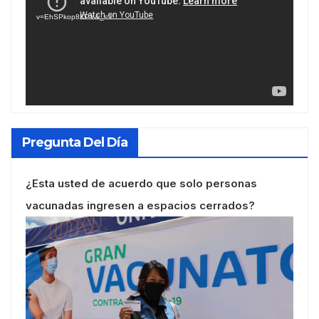
vídeo
v=EhSPkop8KPY&_=1
Pregunta Del Día
¿Esta usted de acuerdo que solo personas
vacunadas ingresen a espacios cerrados?