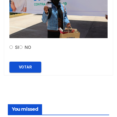
SI
NO
VOTAR
You missed