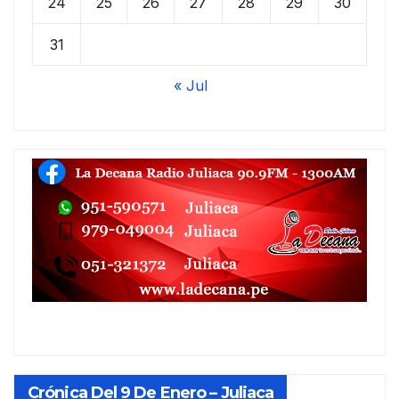
24
25
26
27
28
29
30
31
« Jul
Crónica Del 9 De Enero – Juliaca