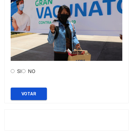
SI
NO
VOTAR