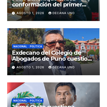
conformación del primer
gabinete ministerial de Keiko
AGOSTO 1, 2026
DECANA UNO
Fujimori
NACIONAL
POLÍTICA
Exdecano del Colegio de
Abogados de Puno cuestiona
propuestas sobre seguridad
AGOSTO 1, 2026
DECANA UNO
ciudadana
NACIONAL
POLÍTICA
Jaime Quito cuestiona