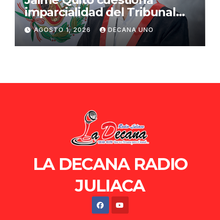
imparcialidad del Tribunal
Constitucional tras liberación
AGOSTO 1, 2026
DECANA UNO
de Ollanta Humala
LA DECANA RADIO
JULIACA