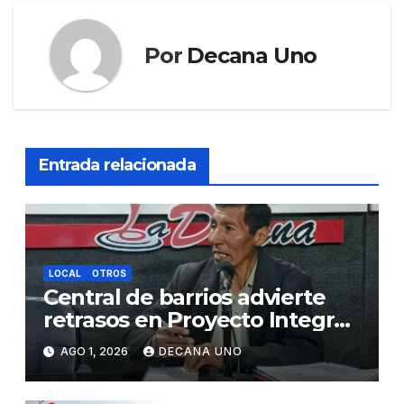
Por
Decana Uno
Entrada relacionada
LOCAL
OTROS
Central de barrios advierte
retrasos en Proyecto Integral
de Agua y Alcantarillado para
AGO 1, 2026
DECANA UNO
Juliaca