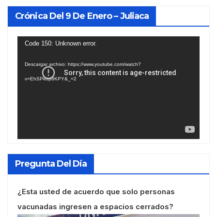
Crónica Del 9 De Enero – Juliaca
Reproductor
Code 150: Unknown error.
de
Descargar archivo: https://www.youtube.com/watch?
vídeo
v=EhSPkop8KPY&_=2
Pregunta Del Día
¿Esta usted de acuerdo que solo personas
vacunadas ingresen a espacios cerrados?