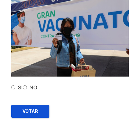
SI
NO
VOTAR