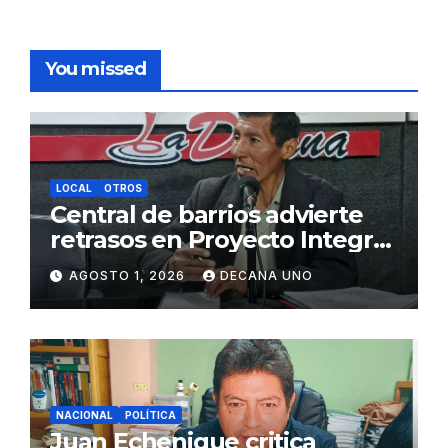
You missed
LOCAL
OTROS
Central de barrios advierte
retrasos en Proyecto Integral
de Agua y Alcantarillado para
AGOSTO 1, 2026
DECANA UNO
Juliaca
NACIONAL
POLÍTICA
Juan Echenique critica