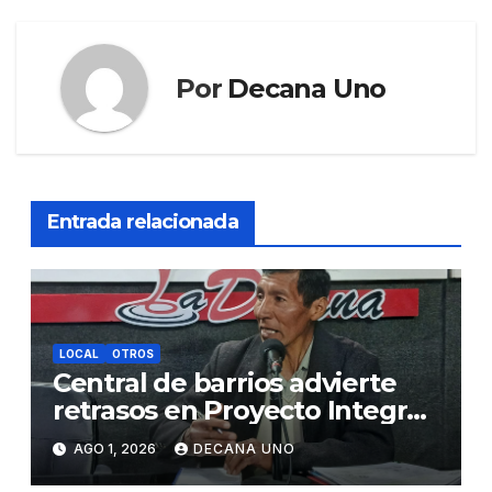
Por
Decana Uno
Entrada relacionada
LOCAL
OTROS
Central de barrios advierte
retrasos en Proyecto Integral
de Agua y Alcantarillado para
AGO 1, 2026
DECANA UNO
Juliaca