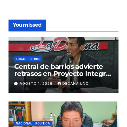
You missed
LOCAL
OTROS
Central de barrios advierte
retrasos en Proyecto Integral
de Agua y Alcantarillado para
AGOSTO 1, 2026
DECANA UNO
Juliaca
NACIONAL
POLÍTICA