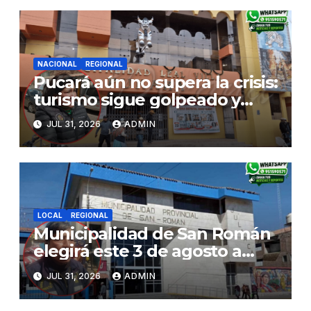
NACIONAL
REGIONAL
Pucará aún no supera la crisis:
turismo sigue golpeado y
alcaldesa exige al nuevo
JUL 31, 2026
ADMIN
Gobierno fondos para obras
paralizadas
LOCAL
REGIONAL
Municipalidad de San Román
elegirá este 3 de agosto a
representantes del Comité
JUL 31, 2026
ADMIN
de Seguridad y Salud en el
Trabajo