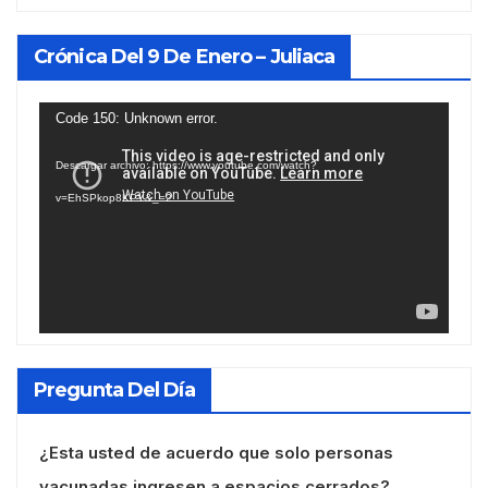
Crónica Del 9 De Enero – Juliaca
Reproductor
Code 150: Unknown error.
de
Descargar archivo: https://www.youtube.com/watch?
vídeo
v=EhSPkop8KPY&_=2
Pregunta Del Día
¿Esta usted de acuerdo que solo personas
vacunadas ingresen a espacios cerrados?