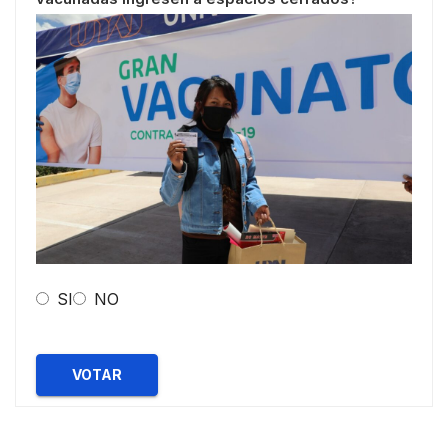
SI
NO
VOTAR