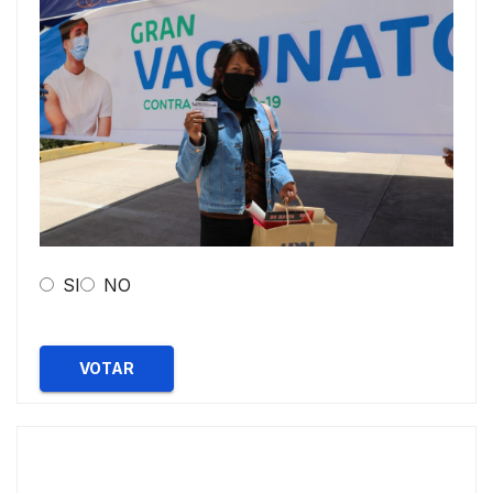
SI
NO
VOTAR