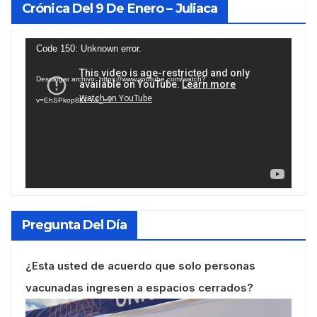
Crónica Del 9 De Enero – Juliaca
Reproductor
Code 150: Unknown error.
de
Descargar archivo: https://www.youtube.com/watch?
vídeo
v=EhSPkop8KPY&_=1
Pregunta Del Día
¿Esta usted de acuerdo que solo personas
vacunadas ingresen a espacios cerrados?