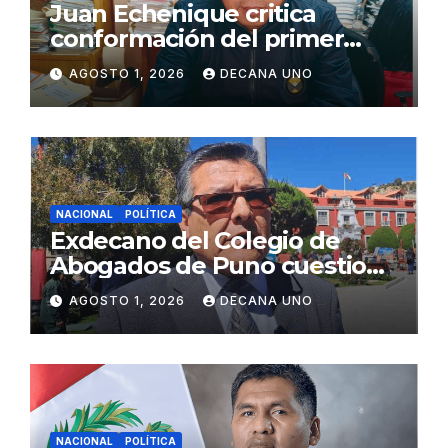
Juan Echenique critica
conformación del primer
gabinete ministerial de Keiko
AGOSTO 1, 2026
DECANA UNO
Fujimori
NACIONAL
POLÍTICA
Exdecano del Colegio de
Abogados de Puno cuestiona
propuestas sobre seguridad
AGOSTO 1, 2026
DECANA UNO
ciudadana
NACIONAL
POLÍTICA