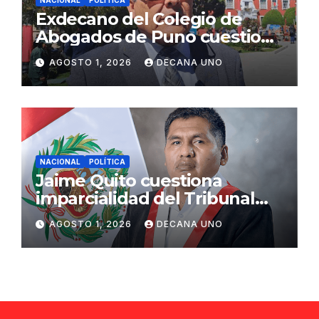
NACIONAL
POLÍTICA
Exdecano del Colegio de
Abogados de Puno cuestiona
propuestas sobre seguridad
AGOSTO 1, 2026
DECANA UNO
ciudadana
NACIONAL
POLÍTICA
Jaime Quito cuestiona
imparcialidad del Tribunal
Constitucional tras liberación
AGOSTO 1, 2026
DECANA UNO
de Ollanta Humala