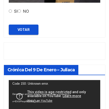
SI
NO
VOTAR
Crónica Del 9 De Enero – Juliaca
Reproductor
Code 150: Unknown error.
de
Descargar archivo: https://www.youtube.com/watch?
vídeo
v=EhSPkop8KPY&_=2