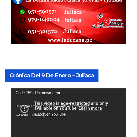
Crónica Del 9 De Enero – Juliaca
Reproductor
Code 150: Unknown error.
de
Descargar archivo: https://www.youtube.com/watch?
vídeo
v=EhSPkop8KPY&_=1