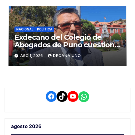
NACIONAL
POLÍTICA
Exdecano del Colegio de
Abogados de Puno cuestiona
propuestas sobre seguridad
AGO 1, 2026
DECANA UNO
ciudadana
Facebook
TikTok
YouTube
WhatsApp
agosto 2026