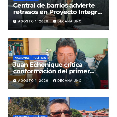
Central de barrios advierte
retrasos en Proyecto Integral
de Agua y Alcantarillado para
AGOSTO 1, 2026
DECANA UNO
Juliaca
NACIONAL
POLÍTICA
Juan Echenique critica
conformación del primer
gabinete ministerial de Keiko
AGOSTO 1, 2026
DECANA UNO
Fujimori