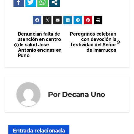
Denuncian falta de
Peregrinos celebran
Navegación
atención en centro
con devoción la
de salud José
festividad del Señor
de
Antonio encinas en
de Imarrucos
Puno.
entradas
Por
Decana Uno
Entrada relacionada