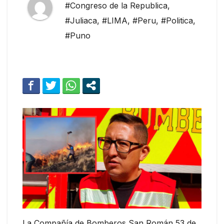
#Congreso de la Republica
,
#Juliaca
,
#LIMA
,
#Peru
,
#Politica
,
#Puno
La Compañía de Bomberos San Román 53 de