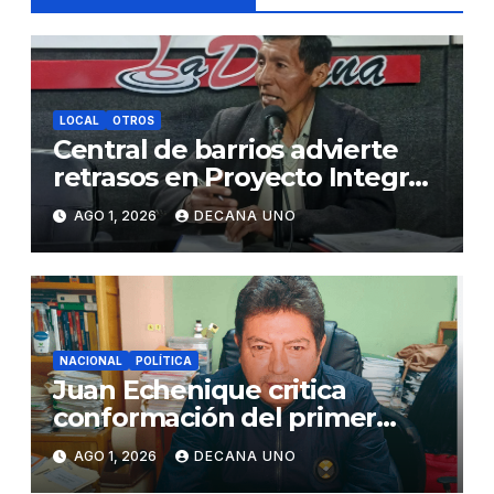
LOCAL
OTROS
Central de barrios advierte
retrasos en Proyecto Integral
de Agua y Alcantarillado para
AGO 1, 2026
DECANA UNO
Juliaca
NACIONAL
POLÍTICA
Juan Echenique critica
conformación del primer
gabinete ministerial de Keiko
AGO 1, 2026
DECANA UNO
Fujimori