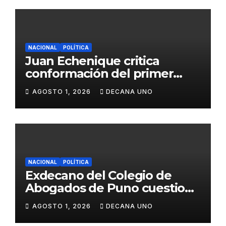
NACIONAL
POLÍTICA
Juan Echenique critica
conformación del primer
gabinete ministerial de Keiko
AGOSTO 1, 2026
DECANA UNO
Fujimori
NACIONAL
POLÍTICA
Exdecano del Colegio de
Abogados de Puno cuestiona
propuestas sobre seguridad
AGOSTO 1, 2026
DECANA UNO
ciudadana