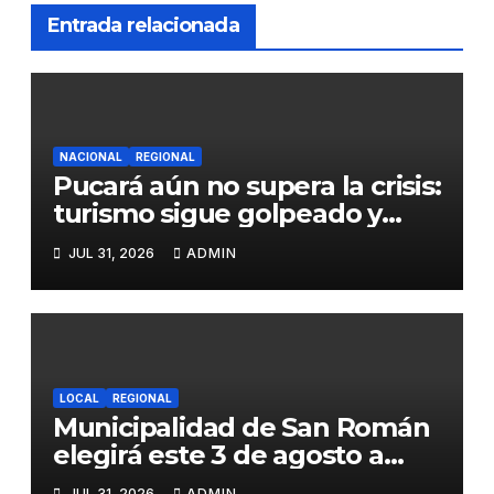
Entrada relacionada
NACIONAL
REGIONAL
Pucará aún no supera la crisis:
turismo sigue golpeado y
alcaldesa exige al nuevo
JUL 31, 2026
ADMIN
Gobierno fondos para obras
paralizadas
LOCAL
REGIONAL
Municipalidad de San Román
elegirá este 3 de agosto a
representantes del Comité
JUL 31, 2026
ADMIN