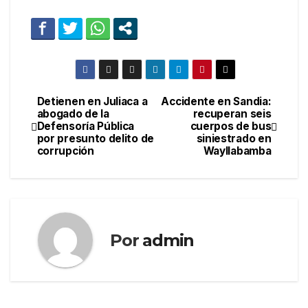
Detienen en Juliaca a
Accidente en Sandia:
Navegación
abogado de la
recuperan seis
Defensoría Pública
cuerpos de bus
de
por presunto delito de
siniestrado en
corrupción
Wayllabamba
entradas
Por
admin