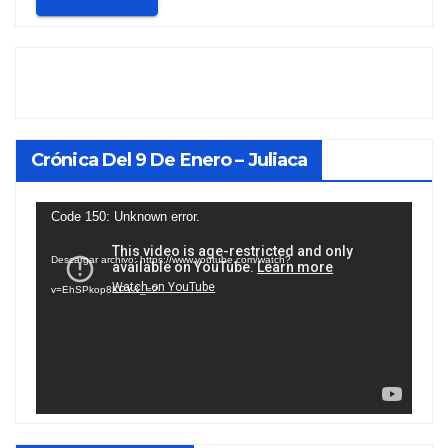
Crónica Del 9 De Enero – Juliaca
Reproductor
Code 150: Unknown error.
de
Descargar archivo: https://www.youtube.com/watch?
vídeo
v=EhSPkop8KPY&_=2