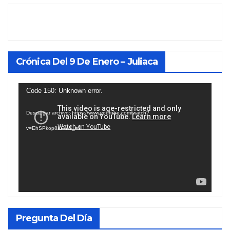
Crónica Del 9 De Enero – Juliaca
Reproductor
Code 150: Unknown error.
de
Descargar archivo: https://www.youtube.com/watch?
vídeo
v=EhSPkop8KPY&_=1
Pregunta Del Día