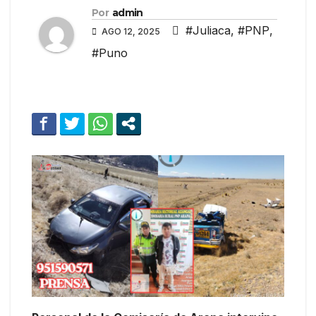
Por
admin
#Juliaca
,
#PNP
,
AGO 12, 2025
#Puno