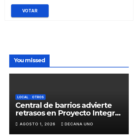
VOTAR
You missed
LOCAL
OTROS
Central de barrios advierte
retrasos en Proyecto Integral
de Agua y Alcantarillado para
AGOSTO 1, 2026
DECANA UNO
Juliaca