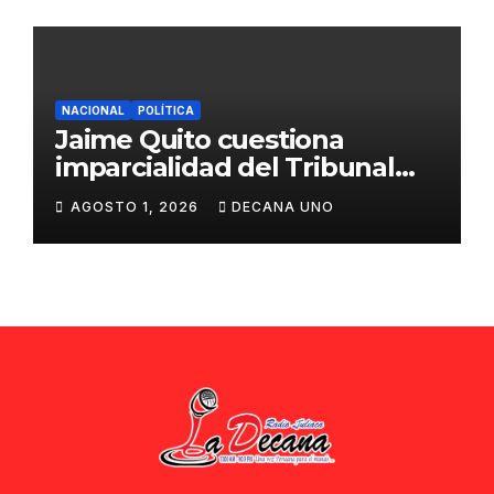
NACIONAL
POLÍTICA
Jaime Quito cuestiona
imparcialidad del Tribunal
Constitucional tras liberación
AGOSTO 1, 2026
DECANA UNO
de Ollanta Humala