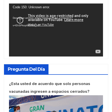
Reproductor
Code 150: Unknown error.
de
Descargar archivo: https://www.youtube.com/watch?
vídeo
v=EhSPkop8KPY&_=2
Pregunta Del Día
¿Esta usted de acuerdo que solo personas
vacunadas ingresen a espacios cerrados?