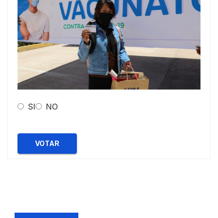
SI
NO
VOTAR