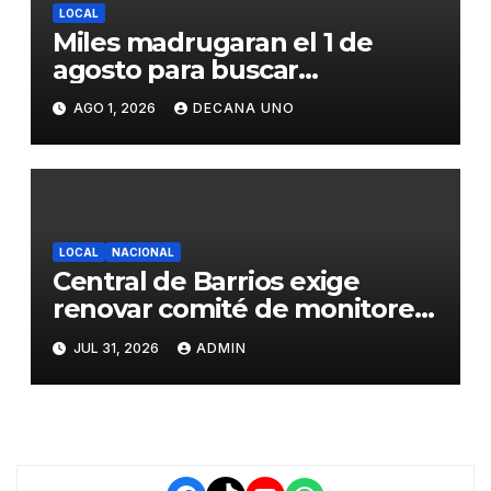
LOCAL
Miles madrugaran el 1 de
agosto para buscar
piedrecillas en los ríos y
AGO 1, 2026
DECANA UNO
realizar la challa por la
riqueza y la prosperidad
LOCAL
NACIONAL
Central de Barrios exige
renovar comité de monitoreo
del PIAA por presuntos
JUL 31, 2026
ADMIN
conflictos de interés y
retrasos