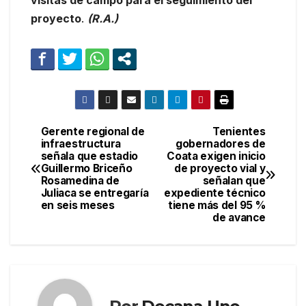
visitas de campo para el seguimiento del
proyecto
.
(R.A.)
Gerente regional de
Tenientes
Navegación
infraestructura
gobernadores de
señala que estadio
Coata exigen inicio
de
Guillermo Briceño
de proyecto vial y
Rosamedina de
señalan que
entradas
Juliaca se entregaría
expediente técnico
en seis meses
tiene más del 95 %
de avance