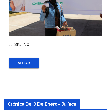
SI
NO
VOTAR
Crónica Del 9 De Enero – Juliaca