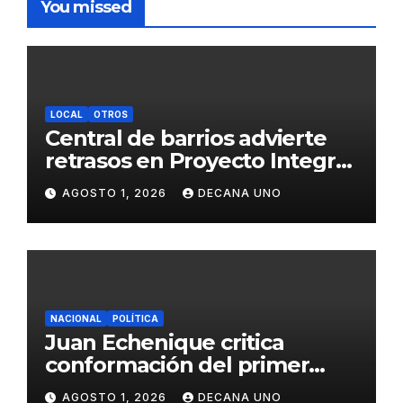
You missed
LOCAL
OTROS
Central de barrios advierte
retrasos en Proyecto Integral
de Agua y Alcantarillado para
AGOSTO 1, 2026
DECANA UNO
Juliaca
NACIONAL
POLÍTICA
Juan Echenique critica
conformación del primer
gabinete ministerial de Keiko
AGOSTO 1, 2026
DECANA UNO