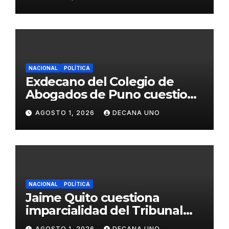
Fujimori
NACIONAL
POLÍTICA
Exdecano del Colegio de
Abogados de Puno cuestiona
propuestas sobre seguridad
AGOSTO 1, 2026
DECANA UNO
ciudadana
NACIONAL
POLÍTICA
Jaime Quito cuestiona
imparcialidad del Tribunal
Constitucional tras liberación
AGOSTO 1, 2026
DECANA UNO