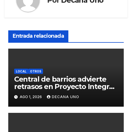
Por
Decana Uno
Entrada relacionada
LOCAL
OTROS
Central de barrios advierte
retrasos en Proyecto Integral
de Agua y Alcantarillado para
AGO 1, 2026
DECANA UNO
Juliaca