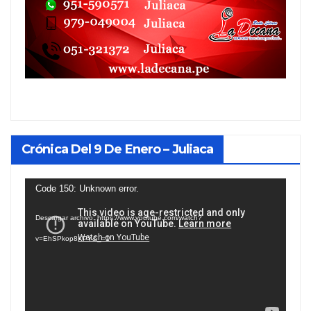
Crónica Del 9 De Enero – Juliaca
Reproductor
Code 150: Unknown error.
de
Descargar archivo: https://www.youtube.com/watch?
vídeo
v=EhSPkop8KPY&_=1