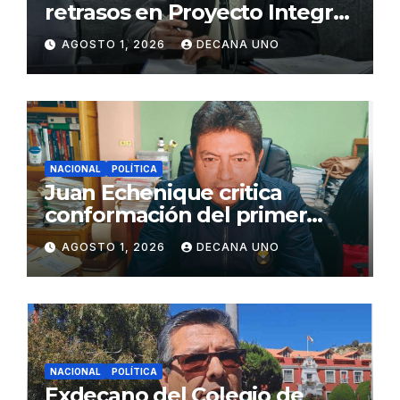
retrasos en Proyecto Integral
de Agua y Alcantarillado para
AGOSTO 1, 2026
DECANA UNO
Juliaca
NACIONAL
POLÍTICA
Juan Echenique critica
conformación del primer
gabinete ministerial de Keiko
AGOSTO 1, 2026
DECANA UNO
Fujimori
NACIONAL
POLÍTICA
Exdecano del Colegio de