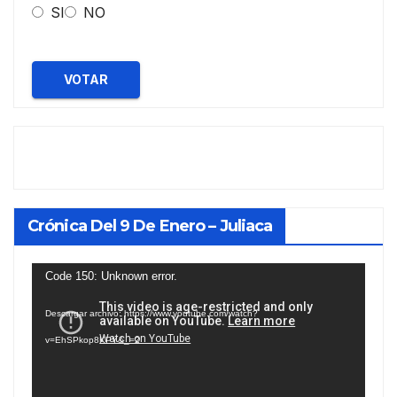
SI
NO
VOTAR
Crónica Del 9 De Enero – Juliaca
Reproductor
Code 150: Unknown error.
de
Descargar archivo: https://www.youtube.com/watch?
vídeo
v=EhSPkop8KPY&_=2