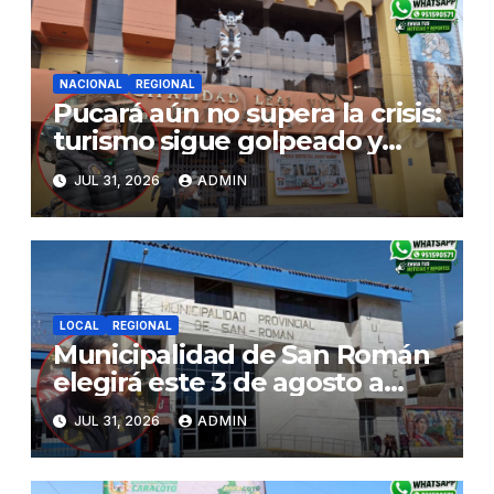
NACIONAL
REGIONAL
Pucará aún no supera la crisis:
turismo sigue golpeado y
alcaldesa exige al nuevo
JUL 31, 2026
ADMIN
Gobierno fondos para obras
paralizadas
LOCAL
REGIONAL
Municipalidad de San Román
elegirá este 3 de agosto a
representantes del Comité
JUL 31, 2026
ADMIN
de Seguridad y Salud en el
Trabajo