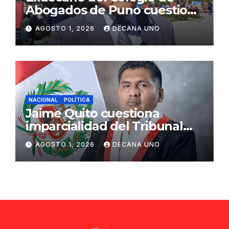
Abogados de Puno cuestiona
propuestas sobre seguridad
AGOSTO 1, 2026
DECANA UNO
ciudadana
NACIONAL
POLÍTICA
Jaime Quito cuestiona
imparcialidad del Tribunal
Constitucional tras liberación
AGOSTO 1, 2026
DECANA UNO
de Ollanta Humala