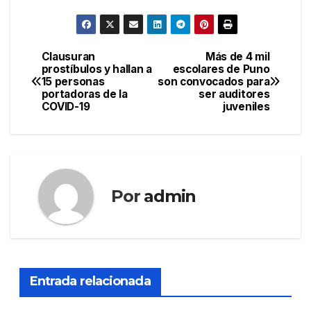
Clausuran
Más de 4 mil
Navegación
prostíbulos y hallan a
escolares de Puno
15 personas
son convocados para
de
portadoras de la
ser auditores
COVID-19
juveniles
entradas
Por
admin
Entrada relacionada