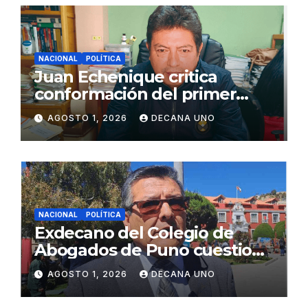
NACIONAL
POLÍTICA
Juan Echenique critica
conformación del primer
gabinete ministerial de Keiko
AGOSTO 1, 2026
DECANA UNO
Fujimori
NACIONAL
POLÍTICA
Exdecano del Colegio de
Abogados de Puno cuestiona
propuestas sobre seguridad
AGOSTO 1, 2026
DECANA UNO
ciudadana