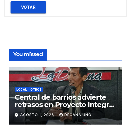
VOTAR
You missed
LOCAL
OTROS
Central de barrios advierte
retrasos en Proyecto Integral
de Agua y Alcantarillado para
AGOSTO 1, 2026
DECANA UNO
Juliaca