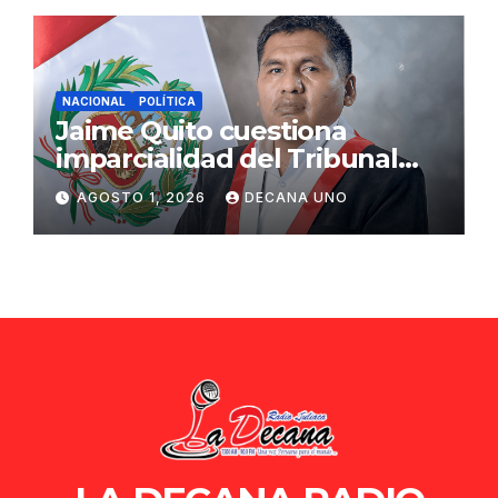
NACIONAL
POLÍTICA
Jaime Quito cuestiona
imparcialidad del Tribunal
Constitucional tras liberación
AGOSTO 1, 2026
DECANA UNO
de Ollanta Humala