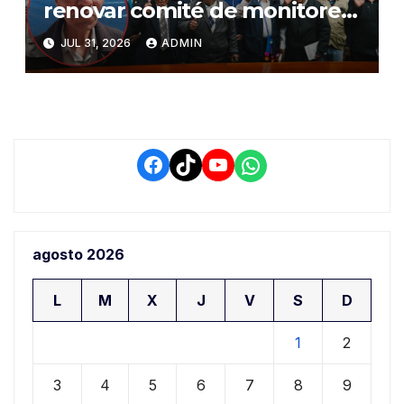
renovar comité de monitoreo
del PIAA por presuntos
JUL 31, 2026
ADMIN
conflictos de interés y
retrasos
Facebook
TikTok
YouTube
WhatsApp
agosto 2026
L
M
X
J
V
S
D
1
2
3
4
5
6
7
8
9