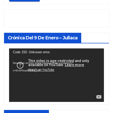
Crónica Del 9 De Enero – Juliaca
Reproductor
Code 150: Unknown error.
de
Descargar archivo: https://www.youtube.com/watch?
vídeo
v=EhSPkop8KPY&_=2