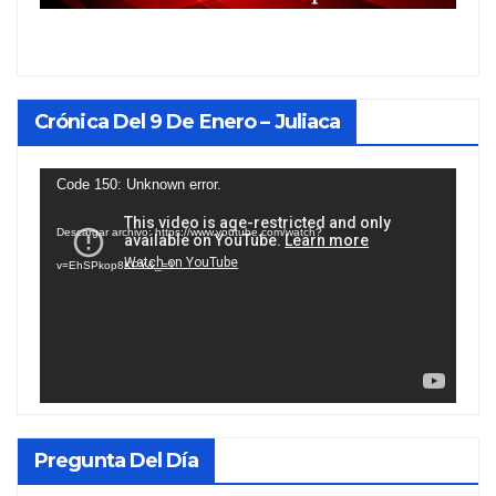
Crónica Del 9 De Enero – Juliaca
Reproductor
Code 150: Unknown error.
de
Descargar archivo: https://www.youtube.com/watch?
vídeo
v=EhSPkop8KPY&_=1
Pregunta Del Día