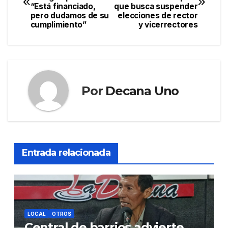
de
“Está financiado,
que busca suspender
pero dudamos de su
elecciones de rector
entradas
cumplimiento”
y vicerrectores
Por
Decana Uno
Entrada relacionada
LOCAL
OTROS
Central de barrios advierte