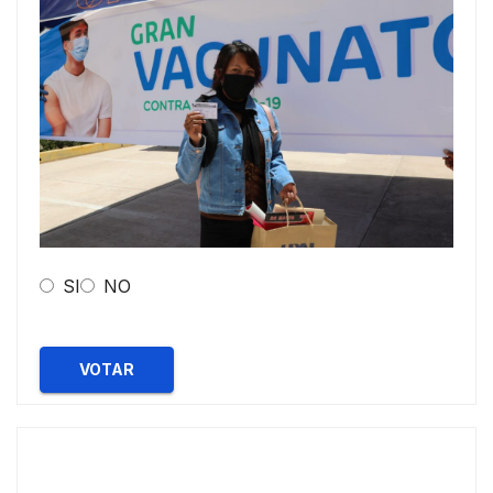
SI
NO
VOTAR