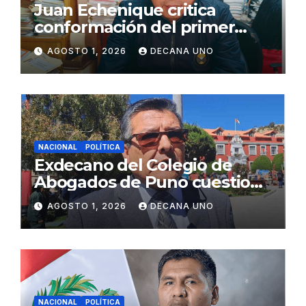
Juan Echenique critica
conformación del primer
gabinete ministerial de Keiko
AGOSTO 1, 2026
DECANA UNO
Fujimori
NACIONAL
POLÍTICA
Exdecano del Colegio de
Abogados de Puno cuestiona
propuestas sobre seguridad
AGOSTO 1, 2026
DECANA UNO
ciudadana
NACIONAL
POLÍTICA