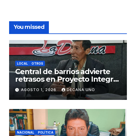
You missed
LOCAL
OTROS
Central de barrios advierte
retrasos en Proyecto Integral
de Agua y Alcantarillado para
AGOSTO 1, 2026
DECANA UNO
Juliaca
NACIONAL
POLÍTICA