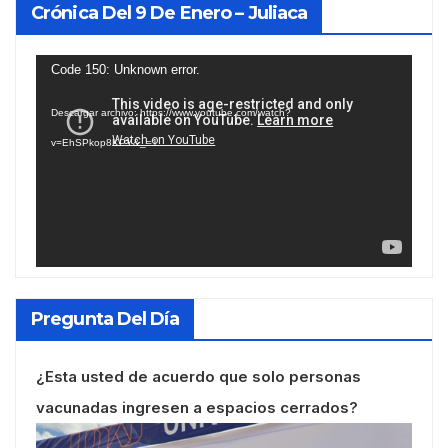
Crónica Del 9 De Enero – Juliaca
Reproductor
Code 150: Unknown error.
de
Descargar archivo: https://www.youtube.com/watch?
vídeo
v=EhSPkop8KPY&_=1
Pregunta Del Día
¿Esta usted de acuerdo que solo personas
vacunadas ingresen a espacios cerrados?