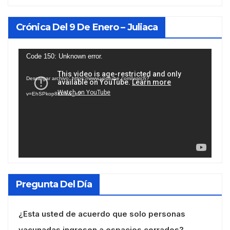
Crónica Del 9 De Enero – Juliaca
Reproductor
Code 150: Unknown error.
de
Descargar archivo: https://www.youtube.com/watch?
vídeo
v=EhSPkop8KPY&_=2
Pregunta Del Día
¿Esta usted de acuerdo que solo personas
vacunadas ingresen a espacios cerrados?