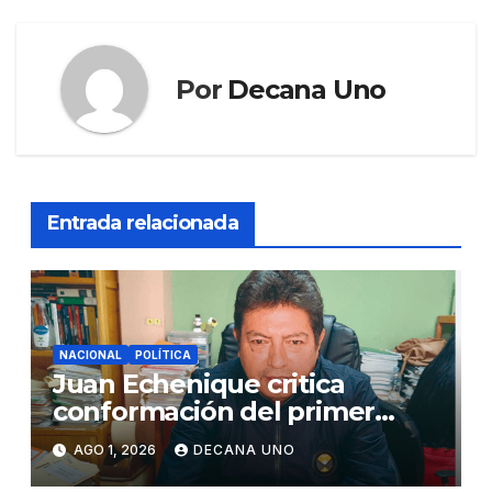
Por
Decana Uno
Entrada relacionada
NACIONAL
POLÍTICA
Juan Echenique critica
conformación del primer
gabinete ministerial de Keiko
AGO 1, 2026
DECANA UNO
Fujimori