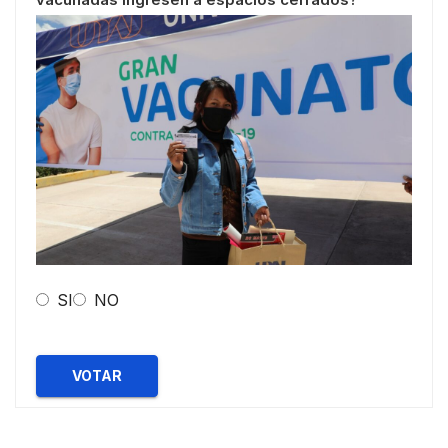
SI
NO
VOTAR