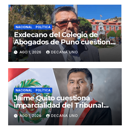
NACIONAL
POLÍTICA
Exdecano del Colegio de
Abogados de Puno cuestiona
propuestas sobre seguridad
AGO 1, 2026
DECANA UNO
ciudadana
NACIONAL
POLÍTICA
Jaime Quito cuestiona
imparcialidad del Tribunal
Constitucional tras liberación
AGO 1, 2026
DECANA UNO
de Ollanta Humala