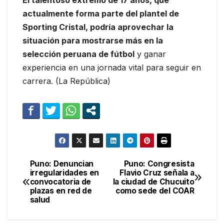
El talentoso extremo de 17 años, que
actualmente forma parte del plantel de
Sporting Cristal, podría aprovechar la
situación para mostrarse más en la
selección peruana de fútbol
y ganar
experiencia en una jornada vital para seguir en
carrera. (La República)
Puno: Denuncian
Puno: Congresista
Navegación
irregularidades en
Flavio Cruz señala a
convocatoria de
la ciudad de Chucuito
de
plazas en red de
como sede del COAR
salud
entradas