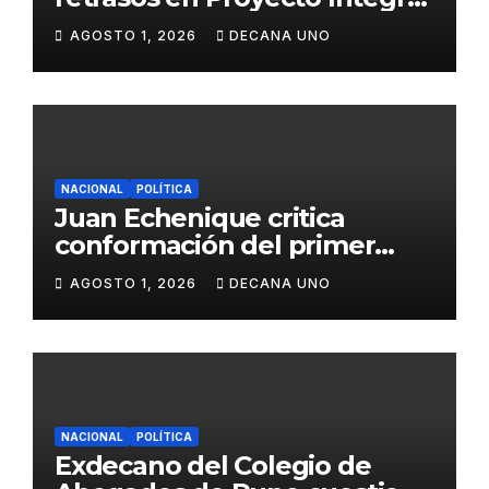
de Agua y Alcantarillado para
AGOSTO 1, 2026
DECANA UNO
Juliaca
NACIONAL
POLÍTICA
Juan Echenique critica
conformación del primer
gabinete ministerial de Keiko
AGOSTO 1, 2026
DECANA UNO
Fujimori
NACIONAL
POLÍTICA
Exdecano del Colegio de