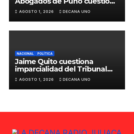
Abogados de Puno cuestiona
propuestas sobre seguridad
AGOSTO 1, 2026
DECANA UNO
ciudadana
NACIONAL
POLÍTICA
Jaime Quito cuestiona
imparcialidad del Tribunal
Constitucional tras liberación
AGOSTO 1, 2026
DECANA UNO
de Ollanta Humala