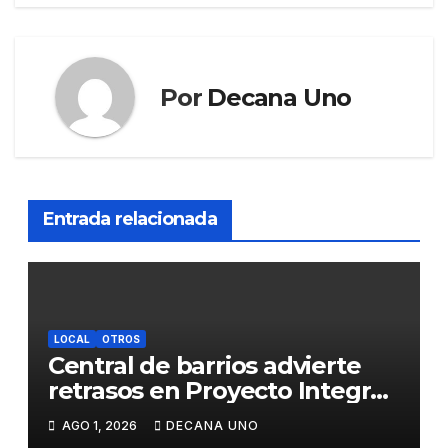
Por
Decana Uno
Entrada relacionada
LOCAL
OTROS
Central de barrios advierte
retrasos en Proyecto Integral
de Agua y Alcantarillado para
AGO 1, 2026
DECANA UNO
Juliaca