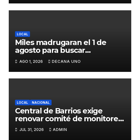
LOCAL
Miles madrugaran el 1 de
agosto para buscar
piedrecillas en los ríos y
AGO 1, 2026
DECANA UNO
realizar la challa por la
riqueza y la prosperidad
LOCAL
NACIONAL
Central de Barrios exige
renovar comité de monitoreo
del PIAA por presuntos
JUL 31, 2026
ADMIN
conflictos de interés y