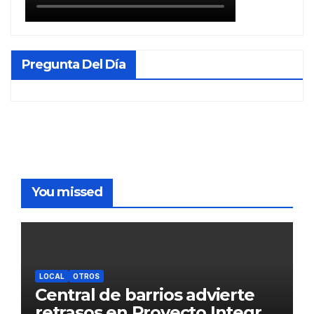
Pregunta Del Día
You missed
LOCAL
OTROS
Central de barrios advierte
retrasos en Proyecto Integral