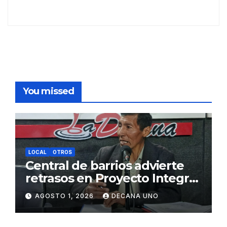
You missed
LOCAL
OTROS
Central de barrios advierte
retrasos en Proyecto Integral
de Agua y Alcantarillado para
AGOSTO 1, 2026
DECANA UNO
Juliaca