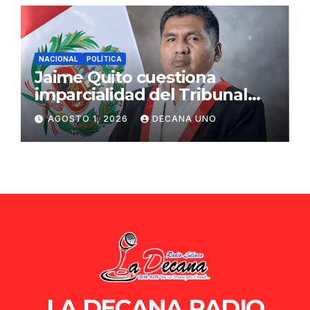
NACIONAL
POLÍTICA
Jaime Quito cuestiona
imparcialidad del Tribunal
Constitucional tras liberación
AGOSTO 1, 2026
DECANA UNO
de Ollanta Humala
LA DECANA RADIO