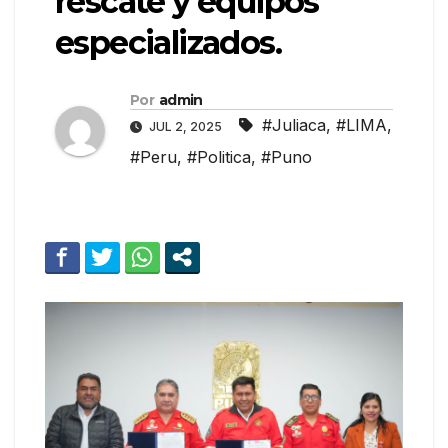
rescate y equipos
especializados.
Por
admin
#Juliaca
,
#LIMA
,
JUL 2, 2025
#Peru
,
#Politica
,
#Puno