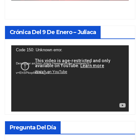
Crónica Del 9 De Enero – Juliaca
Reproductor
Code 150: Unknown error.
de
Descargar archivo: https://www.youtube.com/watch?
vídeo
v=EhSPkop8KPY&_=1
Pregunta Del Día