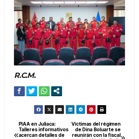
R.C.M.
PIAA en Juliaca:
Víctimas del régimen
Navegación
Talleres informativos
de Dina Boluarte se
acercan detalles de
reunirán con la fiscal