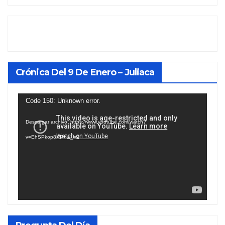
Crónica Del 9 De Enero – Juliaca
Reproductor
Code 150: Unknown error.
de
Descargar archivo: https://www.youtube.com/watch?
vídeo
v=EhSPkop8KPY&_=2