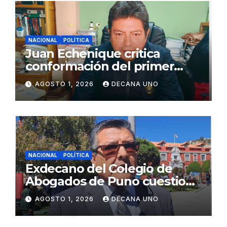
NACIONAL
POLÍTICA
Juan Echenique critica
conformación del primer
gabinete ministerial de Keiko
AGOSTO 1, 2026
DECANA UNO
Fujimori
NACIONAL
POLÍTICA
Exdecano del Colegio de
Abogados de Puno cuestiona
propuestas sobre seguridad
AGOSTO 1, 2026
DECANA UNO
ciudadana