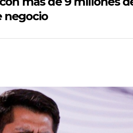
on más de 9 millones d
e negocio