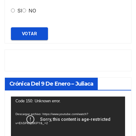
SI
NO
VOTAR
Crónica Del 9 De Enero – Juliaca
Reproductor
Code 150: Unknown error.
de
Descargar archivo: https://www.youtube.com/watch?
vídeo
v=EhSPkop8KPY&_=2