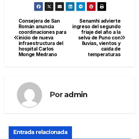
Consejera de San
Senamhi advierte
Navegación
Román anuncia
ingreso del segundo
coordinaciones para
friaje del año a la
de
inicio de nueva
selva de Puno con
infraestructura del
lluvias, vientos y
entradas
hospital Carlos
caída de
Monge Medrano
temperaturas
Por
admin
Entrada relacionada