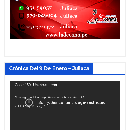
Crónica Del 9 De Enero – Juliaca
Reproductor
Code 150: Unknown error.
de
Descargar archivo: https://www.youtube.com/watch?
vídeo
v=EhSPkop8KPY&_=1