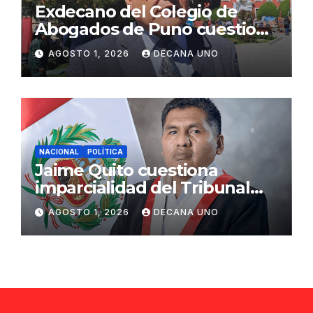
Exdecano del Colegio de
Abogados de Puno cuestiona
propuestas sobre seguridad
AGOSTO 1, 2026
DECANA UNO
ciudadana
NACIONAL
POLÍTICA
Jaime Quito cuestiona
imparcialidad del Tribunal
Constitucional tras liberación
AGOSTO 1, 2026
DECANA UNO
de Ollanta Humala