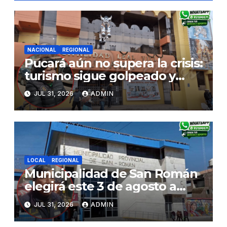
NACIONAL
REGIONAL
Pucará aún no supera la crisis:
turismo sigue golpeado y
alcaldesa exige al nuevo
JUL 31, 2026
ADMIN
Gobierno fondos para obras
paralizadas
LOCAL
REGIONAL
Municipalidad de San Román
elegirá este 3 de agosto a
representantes del Comité
JUL 31, 2026
ADMIN
de Seguridad y Salud en el
Trabajo