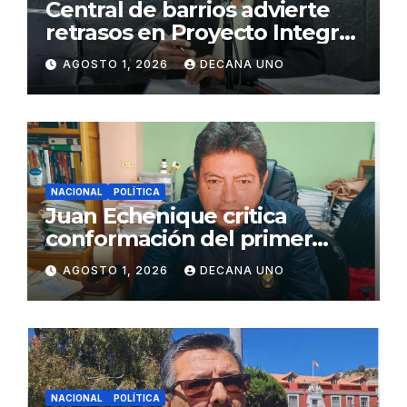
Central de barrios advierte
retrasos en Proyecto Integral
de Agua y Alcantarillado para
AGOSTO 1, 2026
DECANA UNO
Juliaca
NACIONAL
POLÍTICA
Juan Echenique critica
conformación del primer
gabinete ministerial de Keiko
AGOSTO 1, 2026
DECANA UNO
Fujimori
NACIONAL
POLÍTICA