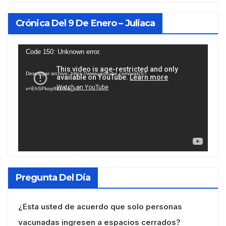
Crónica Del 9 De Enero – Juliaca
Reproductor
Code 150: Unknown error.
de
Descargar archivo: https://www.youtube.com/watch?
vídeo
v=EhSPkop8KPY&_=2
Pregunta Del Día
¿Esta usted de acuerdo que solo personas
vacunadas ingresen a espacios cerrados?