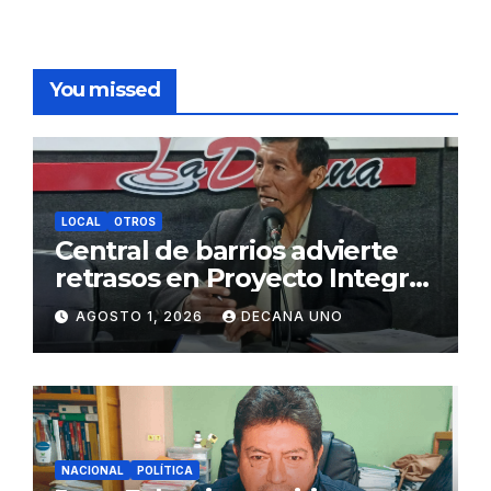
You missed
LOCAL
OTROS
Central de barrios advierte
retrasos en Proyecto Integral
de Agua y Alcantarillado para
AGOSTO 1, 2026
DECANA UNO
Juliaca
NACIONAL
POLÍTICA