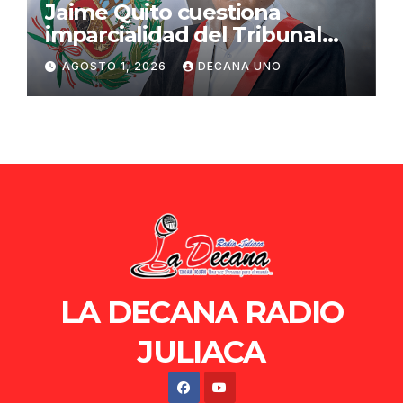
Jaime Quito cuestiona
imparcialidad del Tribunal
Constitucional tras liberación
AGOSTO 1, 2026
DECANA UNO
de Ollanta Humala
LA DECANA RADIO
JULIACA