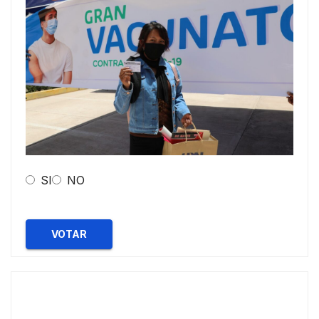
SI
NO
VOTAR