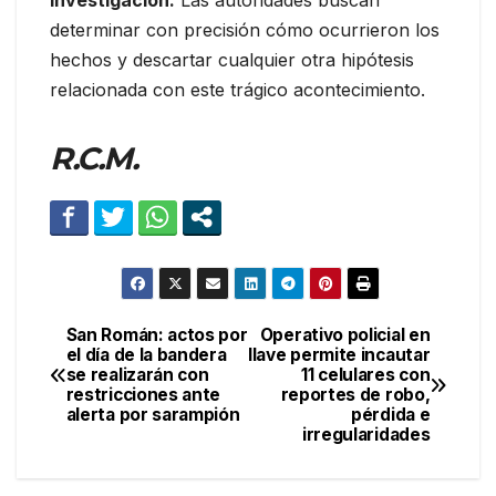
investigación.
Las autoridades buscan
determinar con precisión cómo ocurrieron los
hechos y descartar cualquier otra hipótesis
relacionada con este trágico acontecimiento.
R.C.M.
San Román: actos por
Operativo policial en
Navegación
el día de la bandera
Ilave permite incautar
se realizarán con
11 celulares con
de
restricciones ante
reportes de robo,
alerta por sarampión
pérdida e
entradas
irregularidades