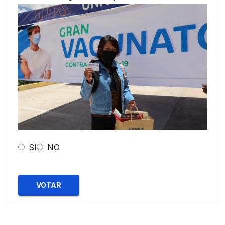
SI
NO
VOTAR