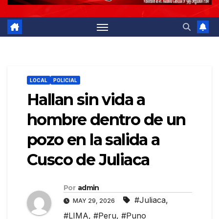
LOCAL
POLICIAL
Hallan sin vida a
hombre dentro de un
pozo en la salida a
Cusco de Juliaca
Por
admin
#Juliaca
,
MAY 29, 2026
#LIMA
,
#Peru
,
#Puno