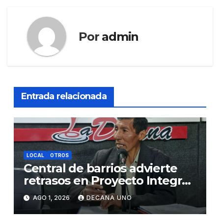
Por
admin
Entrada relacionada
LOCAL
OTROS
Central de barrios advierte
retrasos en Proyecto Integral
de Agua y Alcantarillado para
AGO 1, 2026
DECANA UNO
Juliaca