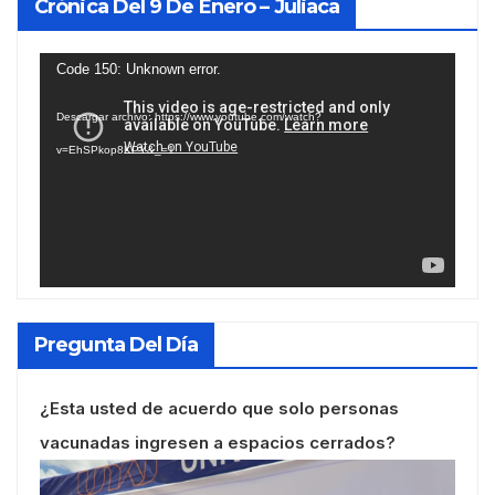
Crónica Del 9 De Enero – Juliaca
Reproductor
Code 150: Unknown error.
de
Descargar archivo: https://www.youtube.com/watch?
vídeo
v=EhSPkop8KPY&_=1
Pregunta Del Día
¿Esta usted de acuerdo que solo personas
vacunadas ingresen a espacios cerrados?