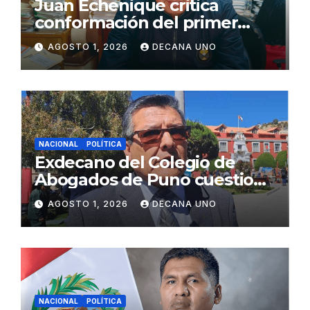
Juan Echenique critica
conformación del primer
gabinete ministerial de Keiko
AGOSTO 1, 2026
DECANA UNO
Fujimori
NACIONAL
POLÍTICA
Exdecano del Colegio de
Abogados de Puno cuestiona
propuestas sobre seguridad
AGOSTO 1, 2026
DECANA UNO
ciudadana
NACIONAL
POLÍTICA