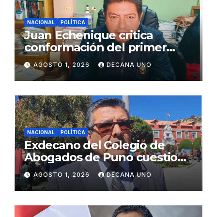
NACIONAL
POLÍTICA
Juan Echenique critica
conformación del primer
gabinete ministerial de Keiko
AGOSTO 1, 2026
DECANA UNO
Fujimori
NACIONAL
POLÍTICA
Exdecano del Colegio de
Abogados de Puno cuestiona
propuestas sobre seguridad
AGOSTO 1, 2026
DECANA UNO
ciudadana