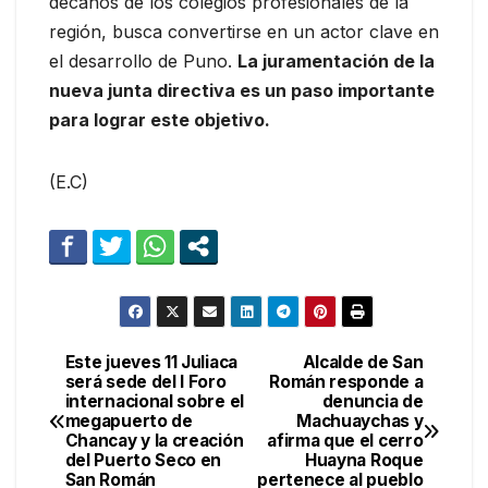
decanos de los colegios profesionales de la
región, busca convertirse en un actor clave en
el desarrollo de Puno.
La juramentación de la
nueva junta directiva es un paso importante
para lograr este objetivo.
(E.C)
Este jueves 11 Juliaca
Alcalde de San
Navegación
será sede del I Foro
Román responde a
internacional sobre el
denuncia de
de
megapuerto de
Machuaychas y
Chancay y la creación
afirma que el cerro
entradas
del Puerto Seco en
Huayna Roque
San Román
pertenece al pueblo