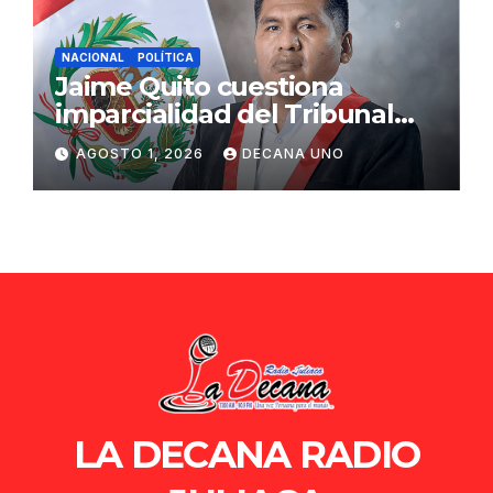
NACIONAL
POLÍTICA
Jaime Quito cuestiona
imparcialidad del Tribunal
Constitucional tras liberación
AGOSTO 1, 2026
DECANA UNO
de Ollanta Humala
LA DECANA RADIO