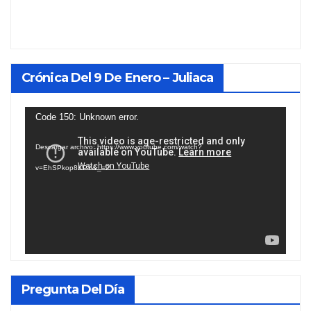
Crónica Del 9 De Enero – Juliaca
Reproductor
Code 150: Unknown error.
de
Descargar archivo: https://www.youtube.com/watch?
vídeo
v=EhSPkop8KPY&_=2
Pregunta Del Día