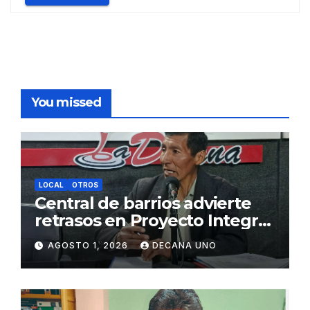
You missed
LOCAL
OTROS
Central de barrios advierte
retrasos en Proyecto Integral
de Agua y Alcantarillado para
AGOSTO 1, 2026
DECANA UNO
Juliaca