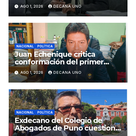
de Agua y Alcantarillado para
AGO 1, 2026
DECANA UNO
Juliaca
NACIONAL
POLÍTICA
Juan Echenique critica
conformación del primer
gabinete ministerial de Keiko
AGO 1, 2026
DECANA UNO
Fujimori
NACIONAL
POLÍTICA
Exdecano del Colegio de
Abogados de Puno cuestiona
propuestas sobre seguridad