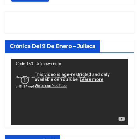
Crónica Del 9 De Enero – Juliaca
Reproductor
Code 150: Unknown error.
de
Descargar archivo: https://www.youtube.com/watch?
vídeo
v=EhSPkop8KPY&_=2