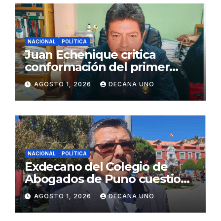
NACIONAL
POLÍTICA
Juan Echenique critica
conformación del primer
gabinete ministerial de Keiko
AGOSTO 1, 2026
DECANA UNO
Fujimori
NACIONAL
POLÍTICA
Exdecano del Colegio de
Abogados de Puno cuestiona
propuestas sobre seguridad
AGOSTO 1, 2026
DECANA UNO
ciudadana