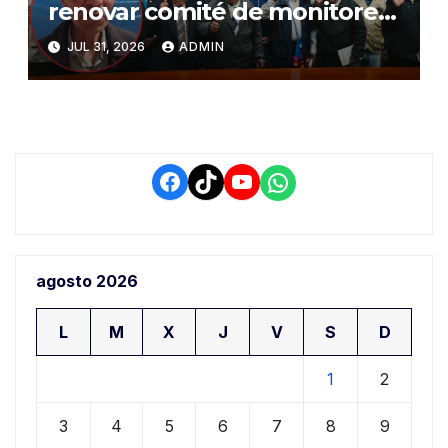
renovar comité de monitoreo
del PIAA por presuntos
JUL 31, 2026
ADMIN
conflictos de interés y
retrasos
Facebook
TikTok
YouTube
WhatsApp
agosto 2026
L
M
X
J
V
S
D
1
2
3
4
5
6
7
8
9