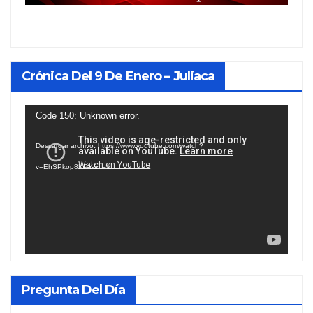
Crónica Del 9 De Enero – Juliaca
Reproductor
Code 150: Unknown error.
de
Descargar archivo: https://www.youtube.com/watch?
vídeo
v=EhSPkop8KPY&_=1
Pregunta Del Día