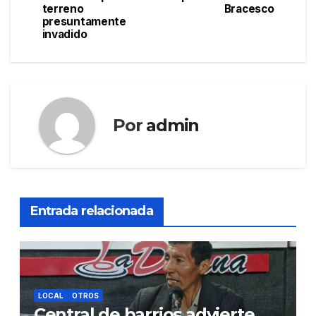
terreno
Bracesco
entradas
presuntamente
invadido
Por
admin
Entrada relacionada
LOCAL
OTROS
Central de barrios advierte