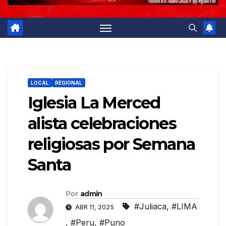
LOCAL
REGIONAL
Iglesia La Merced
alista celebraciones
religiosas por Semana
Santa
Por
admin
#Juliaca
,
#LIMA
ABR 11, 2025
,
#Peru
,
#Puno