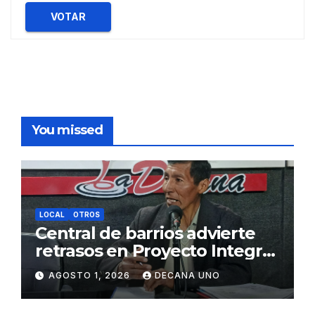
VOTAR
You missed
LOCAL
OTROS
Central de barrios advierte
retrasos en Proyecto Integral
de Agua y Alcantarillado para
AGOSTO 1, 2026
DECANA UNO
Juliaca