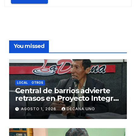
You missed
LOCAL
OTROS
Central de barrios advierte
retrasos en Proyecto Integral
de Agua y Alcantarillado para
AGOSTO 1, 2026
DECANA UNO
Juliaca