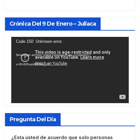
Crónica Del 9 De Enero – Juliaca
Reproductor
Code 150: Unknown error.
de
Descargar archivo: https://www.youtube.com/watch?
vídeo
v=EhSPkop8KPY&_=1
Pregunta Del Día
¿Esta usted de acuerdo que solo personas