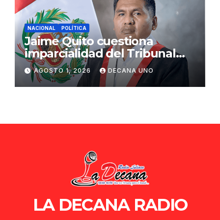
NACIONAL
POLÍTICA
Jaime Quito cuestiona
imparcialidad del Tribunal
Constitucional tras liberación
AGOSTO 1, 2026
DECANA UNO
de Ollanta Humala
LA DECANA RADIO