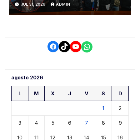
del PIAA por presuntos
JUL 31, 2026
ADMIN
conflictos de interés y
retrasos
Facebook
TikTok
YouTube
WhatsApp
agosto 2026
L
M
X
J
V
S
D
1
2
3
4
5
6
7
8
9
10
11
12
13
14
15
16