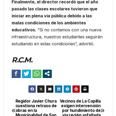
Finalmente, el director recordó que el año
pasado las clases escolares tuvieron que
iniciar en plena vía pública debido a las
malas condiciones de los ambientes
educativos.
“Si no contamos con una nueva
infraestructura, nuestros estudiantes seguirán
estudiando en estas condiciones”, advirtió.
R.C.M.
Regidor Javier Chura
Vecinos de La Capilla
Navegación
cuestiona retraso de
exigen intervención
obras en la
por hundimiento de
de
Municipalidad de San
vía recién asfaltada