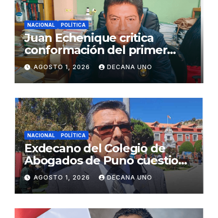
NACIONAL
POLÍTICA
Juan Echenique critica
conformación del primer
gabinete ministerial de Keiko
AGOSTO 1, 2026
DECANA UNO
Fujimori
NACIONAL
POLÍTICA
Exdecano del Colegio de
Abogados de Puno cuestiona
propuestas sobre seguridad
AGOSTO 1, 2026
DECANA UNO
ciudadana