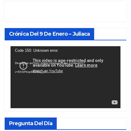
Crónica Del 9 De Enero – Juliaca
Reproductor
Code 150: Unknown error.
de
Descargar archivo: https://www.youtube.com/watch?
vídeo
v=EhSPkop8KPY&_=2
Pregunta Del Día