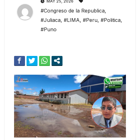
MAY 25, 2026
#Congreso de la Republica
,
#Juliaca
,
#LIMA
,
#Peru
,
#Politica
,
#Puno