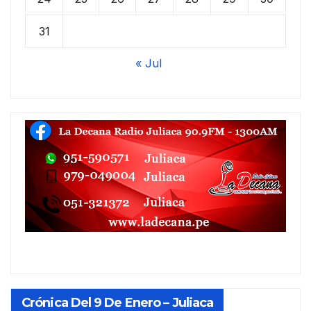
31
« Jul
Crónica Del 9 De Enero – Juliaca