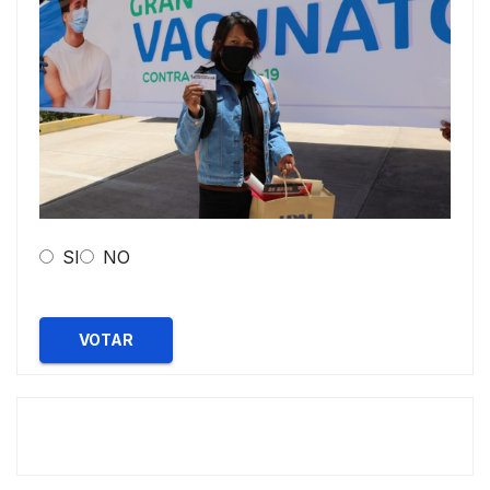
SI
NO
VOTAR