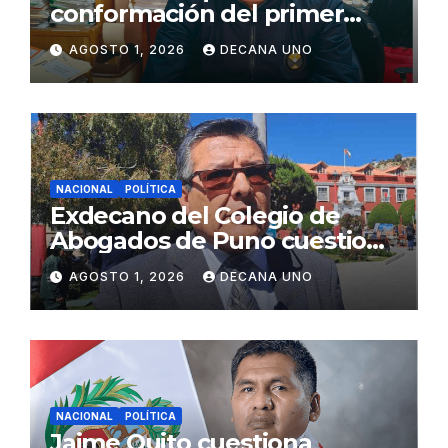
conformación del primer
gabinete ministerial de Keiko
AGOSTO 1, 2026
DECANA UNO
Fujimori
NACIONAL
POLÍTICA
Exdecano del Colegio de
Abogados de Puno cuestiona
propuestas sobre seguridad
AGOSTO 1, 2026
DECANA UNO
ciudadana
NACIONAL
POLÍTICA
Jaime Quito cuestiona