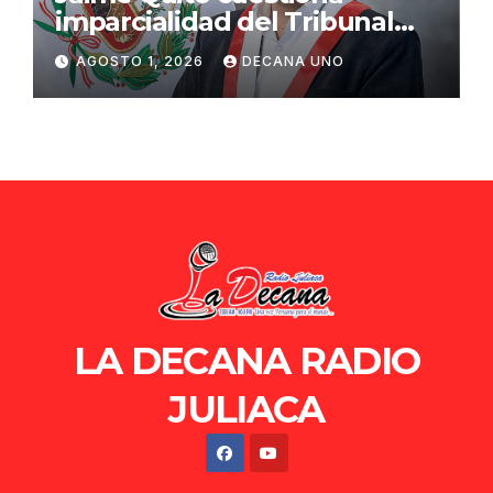
imparcialidad del Tribunal
Constitucional tras liberación
AGOSTO 1, 2026
DECANA UNO
de Ollanta Humala
LA DECANA RADIO
JULIACA