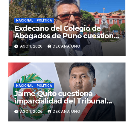
NACIONAL
POLÍTICA
Exdecano del Colegio de
Abogados de Puno cuestiona
propuestas sobre seguridad
AGO 1, 2026
DECANA UNO
ciudadana
NACIONAL
POLÍTICA
Jaime Quito cuestiona
imparcialidad del Tribunal
Constitucional tras liberación
AGO 1, 2026
DECANA UNO
de Ollanta Humala