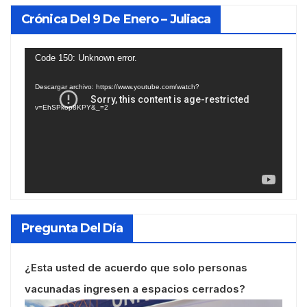
Crónica Del 9 De Enero – Juliaca
Reproductor
Code 150: Unknown error.
de
Descargar archivo: https://www.youtube.com/watch?
vídeo
v=EhSPkop8KPY&_=2
Pregunta Del Día
¿Esta usted de acuerdo que solo personas
vacunadas ingresen a espacios cerrados?