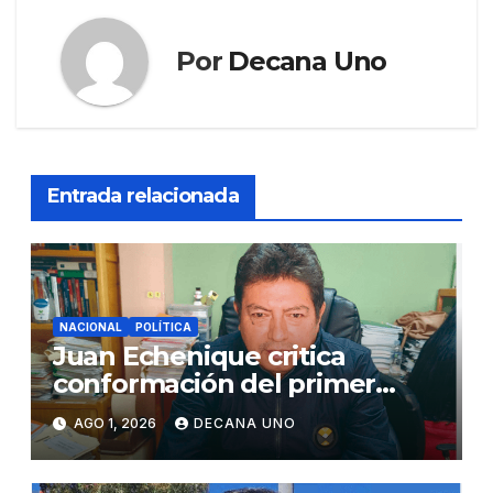
Por
Decana Uno
Entrada relacionada
NACIONAL
POLÍTICA
Juan Echenique critica
conformación del primer
gabinete ministerial de Keiko
AGO 1, 2026
DECANA UNO
Fujimori