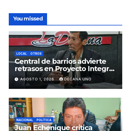
You missed
LOCAL
OTROS
Central de barrios advierte
retrasos en Proyecto Integral
de Agua y Alcantarillado para
AGOSTO 1, 2026
DECANA UNO
Juliaca
NACIONAL
POLÍTICA
Juan Echenique critica