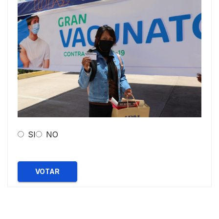
SI
NO
VOTAR