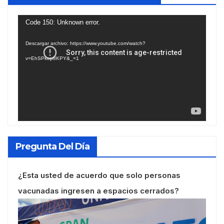
Reproductor
Code 150: Unknown error.
de
Descargar archivo: https://www.youtube.com/watch?
vídeo
v=EhSPkop8KPY&_=1
Pregunta Del Día
¿Esta usted de acuerdo que solo personas
vacunadas ingresen a espacios cerrados?