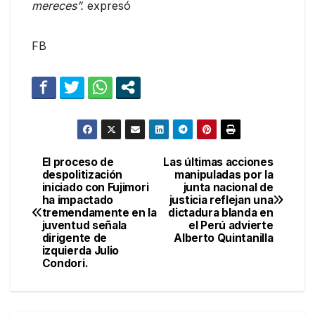
mereces”.
expresó
FB
El proceso de
Las últimas acciones
Navegación
despolitización
manipuladas por la
iniciado con Fujimori
junta nacional de
de
ha impactado
justicia reflejan una
tremendamente en la
dictadura blanda en
entradas
juventud señala
el Perú advierte
dirigente de
Alberto Quintanilla
izquierda Julio
Condori.