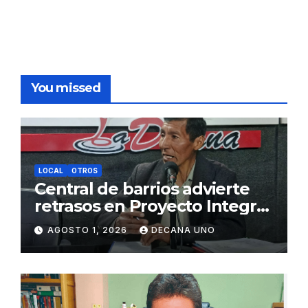
You missed
LOCAL
OTROS
Central de barrios advierte
retrasos en Proyecto Integral
de Agua y Alcantarillado para
AGOSTO 1, 2026
DECANA UNO
Juliaca