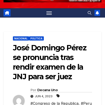
NACIONAL
POLÍTICA
José Domingo Pérez
se pronuncia tras
rendir examen de la
JNJ para ser juez
Por
Decana Uno
JUN 4, 2023
#Congreso de la Republica
,
#Peru