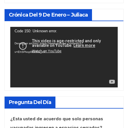
Crónica Del 9 De Enero – Juliaca
Reproductor
Code 150: Unknown error.
de
Descargar archivo: https://www.youtube.com/watch?
vídeo
v=EhSPkop8KPY&_=1
Pregunta Del Día
¿Esta usted de acuerdo que solo personas
vacunadas ingresen a espacios cerrados?