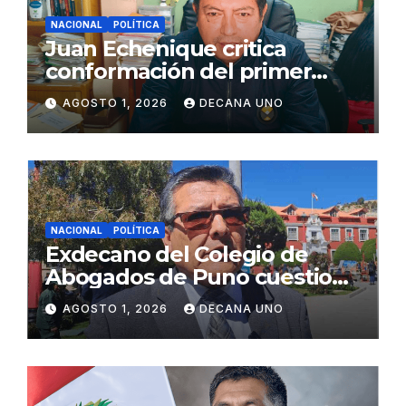
NACIONAL
POLÍTICA
Juan Echenique critica
conformación del primer
gabinete ministerial de Keiko
AGOSTO 1, 2026
DECANA UNO
Fujimori
NACIONAL
POLÍTICA
Exdecano del Colegio de
Abogados de Puno cuestiona
propuestas sobre seguridad
AGOSTO 1, 2026
DECANA UNO
ciudadana