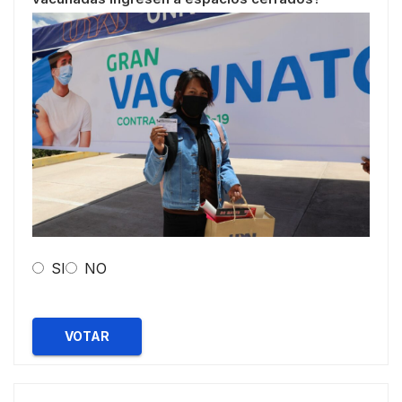
SI
NO
VOTAR