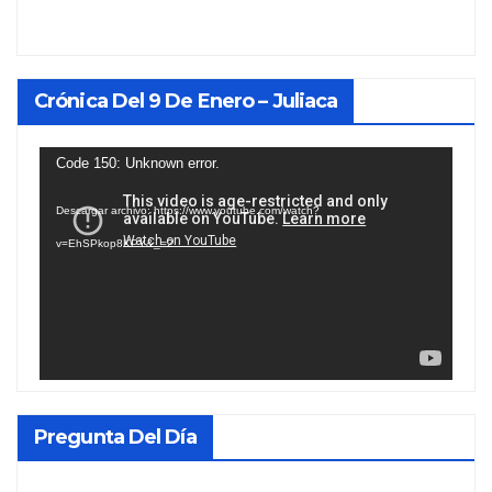
Crónica Del 9 De Enero – Juliaca
Reproductor
Code 150: Unknown error.
de
Descargar archivo: https://www.youtube.com/watch?
vídeo
v=EhSPkop8KPY&_=2
Pregunta Del Día