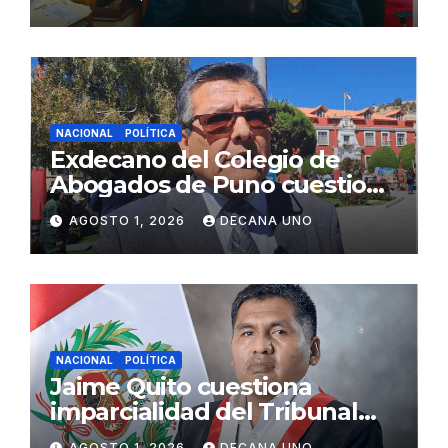
Fujimori
NACIONAL
POLÍTICA
Exdecano del Colegio de
Abogados de Puno cuestiona
propuestas sobre seguridad
AGOSTO 1, 2026
DECANA UNO
ciudadana
NACIONAL
POLÍTICA
Jaime Quito cuestiona
imparcialidad del Tribunal
Constitucional tras liberación
AGOSTO 1, 2026
DECANA UNO