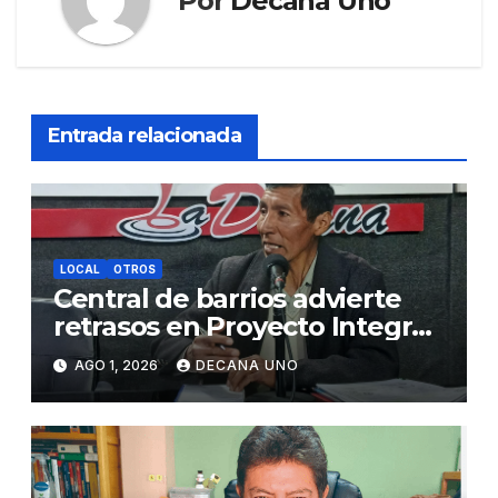
Por
Decana Uno
Entrada relacionada
LOCAL
OTROS
Central de barrios advierte
retrasos en Proyecto Integral
de Agua y Alcantarillado para
AGO 1, 2026
DECANA UNO
Juliaca