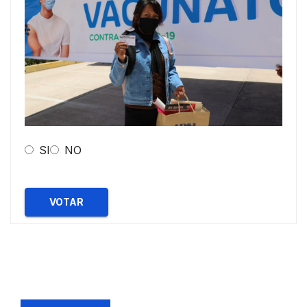
SI
NO
VOTAR