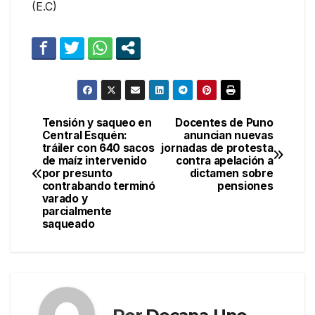
(E.C)
Tensión y saqueo en
Docentes de Puno
Navegación
Central Esquén:
anuncian nuevas
tráiler con 640 sacos
jornadas de protesta
de
de maíz intervenido
contra apelación a
por presunto
dictamen sobre
entradas
contrabando terminó
pensiones
varado y
parcialmente
saqueado