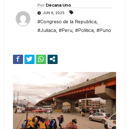
Por
Decana Uno
JUN 9, 2025
#Congreso de la Republica
,
#Juliaca
,
#Peru
,
#Politica
,
#Puno