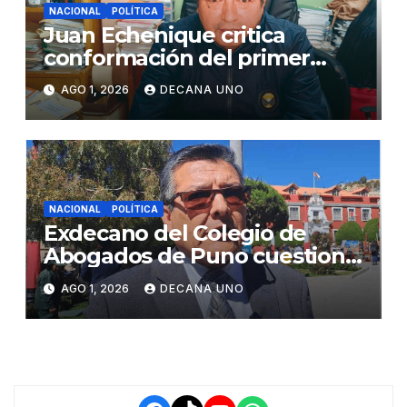
NACIONAL
POLÍTICA
Juan Echenique critica
conformación del primer
gabinete ministerial de Keiko
AGO 1, 2026
DECANA UNO
Fujimori
NACIONAL
POLÍTICA
Exdecano del Colegio de
Abogados de Puno cuestiona
propuestas sobre seguridad
AGO 1, 2026
DECANA UNO
ciudadana