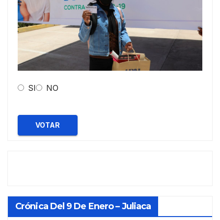
SI
NO
VOTAR
Crónica Del 9 De Enero – Juliaca