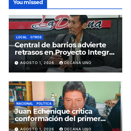
You missed
LOCAL
OTROS
Central de barrios advierte
retrasos en Proyecto Integral
de Agua y Alcantarillado para
AGOSTO 1, 2026
DECANA UNO
Juliaca
NACIONAL
POLÍTICA
Juan Echenique critica
conformación del primer
gabinete ministerial de Keiko
AGOSTO 1, 2026
DECANA UNO