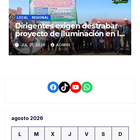
LOCAL
REGIONAL
Dirigentes exigen destrabar
proyecto de iluminación en la
salida a Puno y alertan por
JUL 31, 2026
ADMIN
demora que pone en riesgo a
conductores
Facebook
TikTok
YouTube
WhatsApp
agosto 2026
L
M
X
J
V
S
D