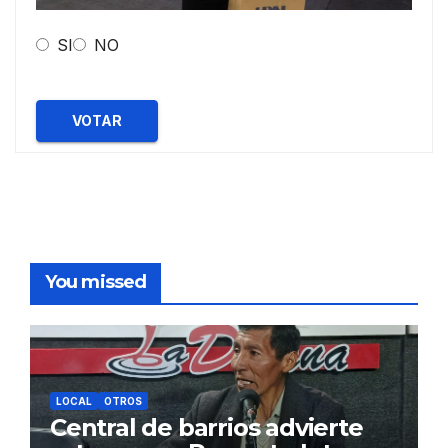
SI
NO
VOTAR
You missed
LOCAL
OTROS
Central de barrios advierte