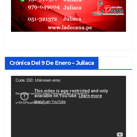
Crónica Del 9 De Enero – Juliaca
Reproductor
Code 150: Unknown error.
de
Descargar archivo: https://www.youtube.com/watch?
vídeo
v=EhSPkop8KPY&_=1