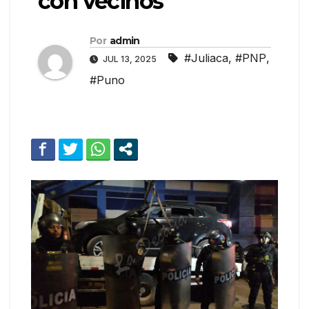
con vecinos
Por
admin
#Juliaca
,
#PNP
,
JUL 13, 2025
#Puno