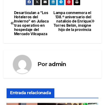
Desarticulan a “Los
Lampa conmemora el
Navegación
Hoteleros del
138.º aniversario del
Invierno” en Juliaca
natalicio de Enrique
de
tras operativo en
Torres Belón, insigne
hospedaje del
hijo de la provincia
entradas
Mercado Vilcapaza
Por
admin
Entrada relacionada