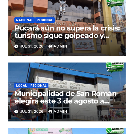
NACIONAL
REGIONAL
Pucará aún no supera la crisis:
turismo sigue golpeado y
alcaldesa exige al nuevo
JUL 31, 2026
ADMIN
Gobierno fondos para obras
paralizadas
LOCAL
REGIONAL
Municipalidad de San Román
elegirá este 3 de agosto a
representantes del Comité
JUL 31, 2026
ADMIN
de Seguridad y Salud en el
Trabajo