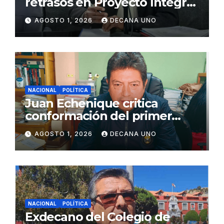
retrasos en Proyecto Integral
de Agua y Alcantarillado para
AGOSTO 1, 2026
DECANA UNO
Juliaca
NACIONAL
POLÍTICA
Juan Echenique critica
conformación del primer
gabinete ministerial de Keiko
AGOSTO 1, 2026
DECANA UNO
Fujimori
NACIONAL
POLÍTICA
Exdecano del Colegio de