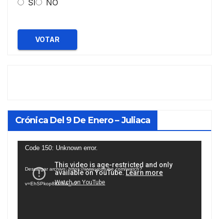
SI
NO
VOTAR
Crónica Del 9 De Enero – Juliaca
Reproductor
Code 150: Unknown error.
de
Descargar archivo: https://www.youtube.com/watch?
vídeo
v=EhSPkop8KPY&_=2