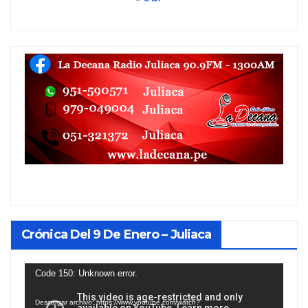
Crónica Del 9 De Enero – Juliaca
Reproductor
Code 150: Unknown error.
de
Descargar archivo: https://www.youtube.com/watch?