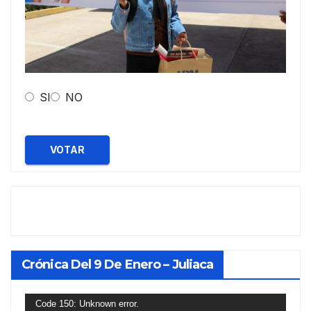
SI
NO
VOTAR
Crónica Del 9 De Enero – Juliaca
Reproductor
Code 150: Unknown error.