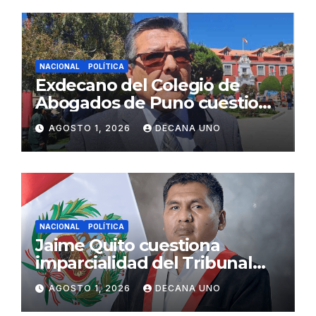
NACIONAL
POLÍTICA
Exdecano del Colegio de
Abogados de Puno cuestiona
propuestas sobre seguridad
AGOSTO 1, 2026
DECANA UNO
ciudadana
NACIONAL
POLÍTICA
Jaime Quito cuestiona
imparcialidad del Tribunal
Constitucional tras liberación
AGOSTO 1, 2026
DECANA UNO
de Ollanta Humala