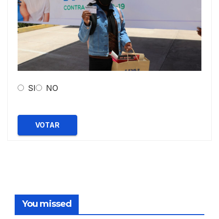
SI
NO
VOTAR
You missed