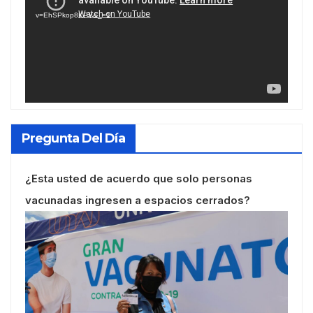
vídeo
v=EhSPkop8KPY&_=1
Pregunta Del Día
¿Esta usted de acuerdo que solo personas
vacunadas ingresen a espacios cerrados?