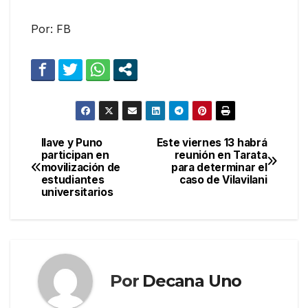
Por: FB
Ilave y Puno
Este viernes 13 habrá
Navegación
participan en
reunión en Tarata
movilización de
para determinar el
de
estudiantes
caso de Vilavilani
universitarios
entradas
Por
Decana Uno