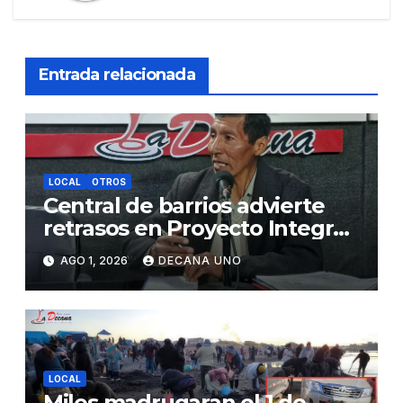
Entrada relacionada
LOCAL
OTROS
Central de barrios advierte
retrasos en Proyecto Integral
de Agua y Alcantarillado para
AGO 1, 2026
DECANA UNO
Juliaca
LOCAL
Miles madrugaran el 1 de