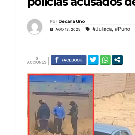
policías acusados de
Por
Decana Uno
#Juliaca
,
#Puno
AGO 13, 2025
0