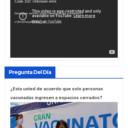
Reproductor
Code 150: Unknown error.
de
Descargar archivo: https://www.youtube.com/watch?
vídeo
v=EhSPkop8KPY&_=1
Pregunta Del Día
¿Esta usted de acuerdo que solo personas
vacunadas ingresen a espacios cerrados?