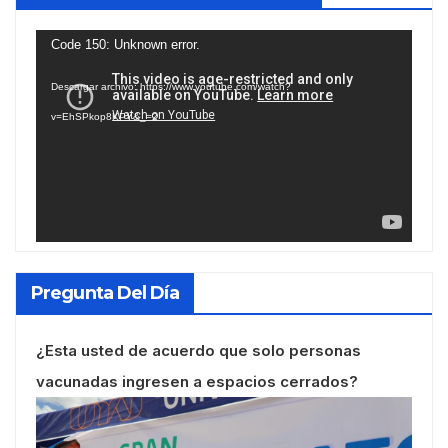
Reproductor
Code 150: Unknown error.
de
Descargar archivo: https://www.youtube.com/watch?
vídeo
v=EhSPkop8KPY&_=2
Pregunta Del Día
¿Esta usted de acuerdo que solo personas
vacunadas ingresen a espacios cerrados?