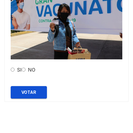
SI
NO
VOTAR