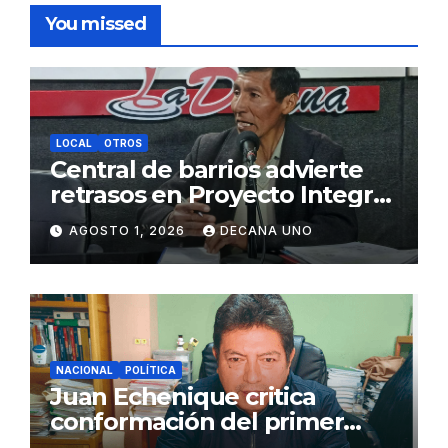
You missed
LOCAL
OTROS
Central de barrios advierte
retrasos en Proyecto Integral
de Agua y Alcantarillado para
AGOSTO 1, 2026
DECANA UNO
Juliaca
NACIONAL
POLÍTICA
Juan Echenique critica
conformación del primer
gabinete ministerial de Keiko