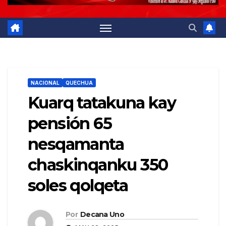
NACIONAL
QUECHUA
Kuarq tatakuna kay
pensión 65
nesqamanta
chaskinqanku 350
soles qolqeta
Por
Decana Uno