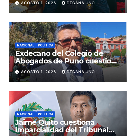
AGOSTO 1, 2026
DECANA UNO
Fujimori
NACIONAL
POLÍTICA
Exdecano del Colegio de
Abogados de Puno cuestiona
propuestas sobre seguridad
AGOSTO 1, 2026
DECANA UNO
ciudadana
NACIONAL
POLÍTICA
Jaime Quito cuestiona
imparcialidad del Tribunal