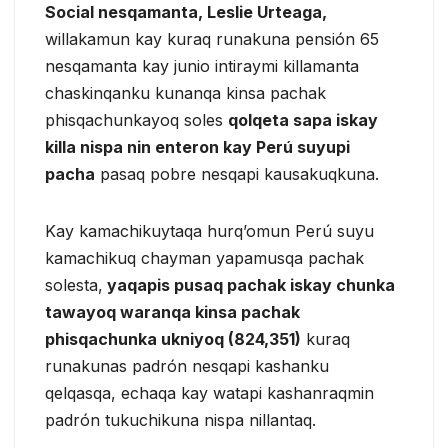
Social nesqamanta, Leslie Urteaga,
willakamun kay kuraq runakuna pensión 65
nesqamanta kay junio intiraymi killamanta
chaskinqanku kunanqa kinsa pachak
phisqachunkayoq soles
qolqeta sapa iskay
killa nispa nin enteron kay Perú suyupi
pacha
pasaq pobre nesqapi kausakuqkuna.
Kay kamachikuytaqa hurq’omun Perú suyu
kamachikuq chayman yapamusqa pachak
solesta,
yaqapis pusaq pachak iskay chunka
tawayoq waranqa kinsa pachak
phisqachunka ukniyoq (824,351)
kuraq
runakunas padrón nesqapi kashanku
qelqasqa, echaqa kay watapi kashanraqmin
padrón tukuchikuna nispa nillantaq.