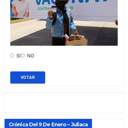
SI
NO
VOTAR
Crónica Del 9 De Enero – Juliaca