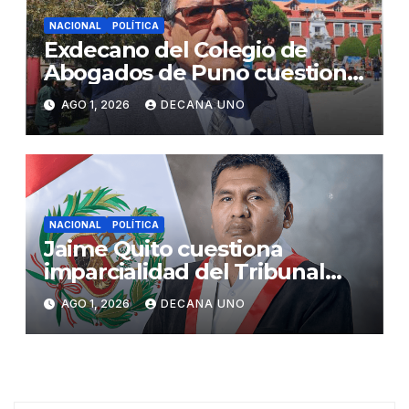
NACIONAL
POLÍTICA
Exdecano del Colegio de
Abogados de Puno cuestiona
propuestas sobre seguridad
AGO 1, 2026
DECANA UNO
ciudadana
NACIONAL
POLÍTICA
Jaime Quito cuestiona
imparcialidad del Tribunal
Constitucional tras liberación
AGO 1, 2026
DECANA UNO
de Ollanta Humala