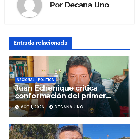
Por
Decana Uno
Entrada relacionada
NACIONAL
POLÍTICA
Juan Echenique critica
conformación del primer
gabinete ministerial de Keiko
AGO 1, 2026
DECANA UNO
Fujimori