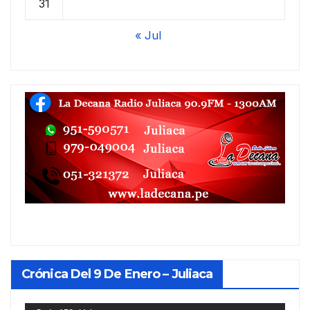
31
« Jul
Crónica Del 9 De Enero – Juliaca