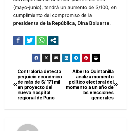
(mayo-junio), tendrá un aumento de S/100, en
cumplimiento del compromiso de la
presidenta de la República, Dina Boluarte.
Contraloría detecta
Alberto Quintanilla
Navegación
perjuicio económico
analiza momento
de más de S/ 171 mil
político electoral del
de
en proyecto del
momento a un año de
nuevo hospital
las elecciones
entradas
regional de Puno
generales