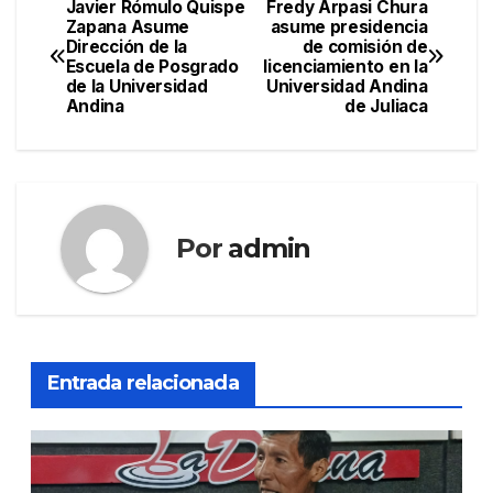
Javier Rómulo Quispe
Fredy Arpasi Chura
Navegación
Zapana Asume
asume presidencia
Dirección de la
de comisión de
de
Escuela de Posgrado
licenciamiento en la
de la Universidad
Universidad Andina
entradas
Andina
de Juliaca
Por
admin
Entrada relacionada