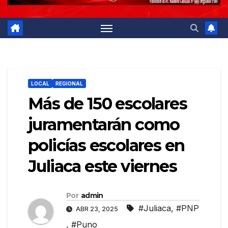
LOCAL
REGIONAL
Más de 150 escolares
juramentarán como
policías escolares en
Juliaca este viernes
Por
admin
#Juliaca
,
#PNP
ABR 23, 2025
,
#Puno