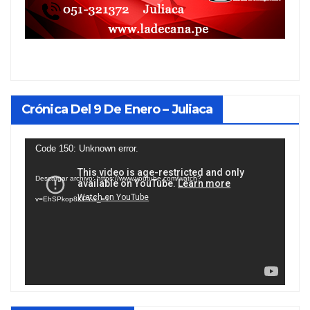
Crónica Del 9 De Enero – Juliaca
Reproductor
Code 150: Unknown error.
de
Descargar archivo: https://www.youtube.com/watch?
vídeo
v=EhSPkop8KPY&_=1