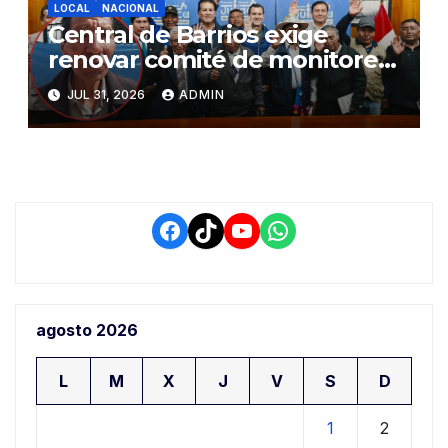
LOCAL
NACIONAL
Central de Barrios exige
renovar comité de monitoreo
del PIAA por presuntos
JUL 31, 2026
ADMIN
conflictos de interés y
retrasos
Facebook
TikTok
YouTube
WhatsApp
agosto 2026
L
M
X
J
V
S
D
1
2