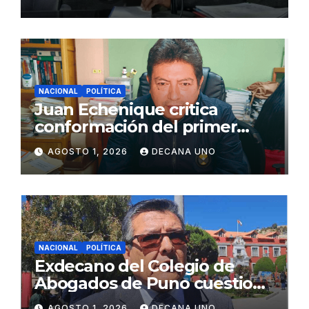
Juliaca
NACIONAL
POLÍTICA
Juan Echenique critica
conformación del primer
gabinete ministerial de Keiko
AGOSTO 1, 2026
DECANA UNO
Fujimori
NACIONAL
POLÍTICA
Exdecano del Colegio de
Abogados de Puno cuestiona
propuestas sobre seguridad
AGOSTO 1, 2026
DECANA UNO