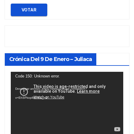
VOTAR
Crónica Del 9 De Enero – Juliaca
Reproductor
Code 150: Unknown error.
de
Descargar archivo: https://www.youtube.com/watch?
vídeo
v=EhSPkop8KPY&_=2