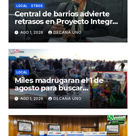
LOCAL
OTROS
Central de barrios advierte
retrasos en Proyecto Integral
de Agua y Alcantarillado para
AGO 1, 2026
DECANA UNO
Juliaca
LOCAL
Miles madrugaran el 1 de
agosto para buscar
piedrecillas en los ríos y
AGO 1, 2026
DECANA UNO
realizar la challa por la
riqueza y la prosperidad