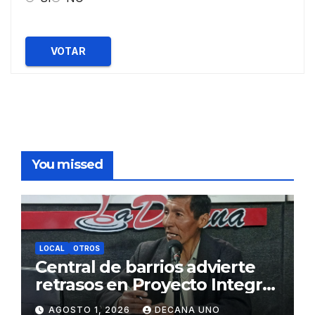
VOTAR
You missed
LOCAL
OTROS
Central de barrios advierte
retrasos en Proyecto Integral
de Agua y Alcantarillado para
AGOSTO 1, 2026
DECANA UNO