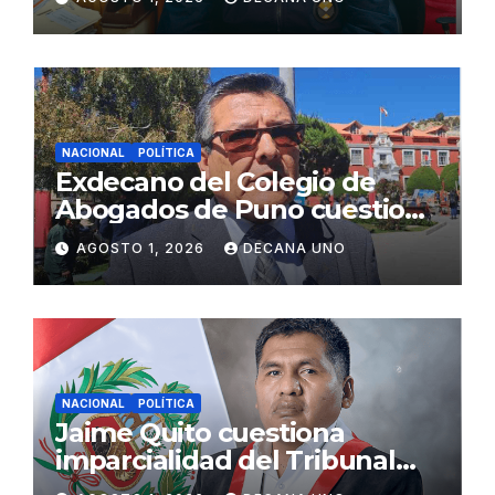
Fujimori
NACIONAL
POLÍTICA
Exdecano del Colegio de
Abogados de Puno cuestiona
propuestas sobre seguridad
AGOSTO 1, 2026
DECANA UNO
ciudadana
NACIONAL
POLÍTICA
Jaime Quito cuestiona
imparcialidad del Tribunal
Constitucional tras liberación