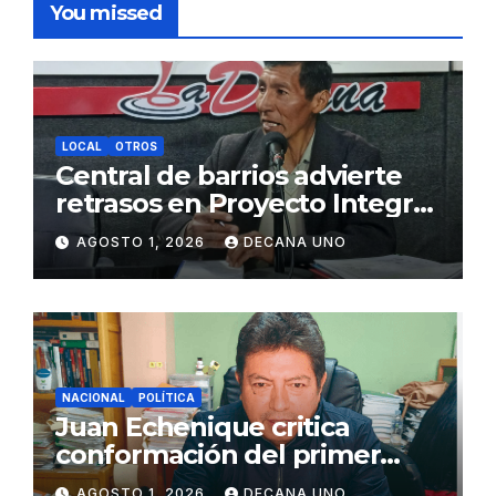
You missed
LOCAL
OTROS
Central de barrios advierte
retrasos en Proyecto Integral
de Agua y Alcantarillado para
AGOSTO 1, 2026
DECANA UNO
Juliaca
NACIONAL
POLÍTICA
Juan Echenique critica
conformación del primer
gabinete ministerial de Keiko
AGOSTO 1, 2026
DECANA UNO