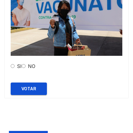
SI
NO
VOTAR