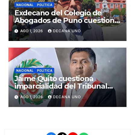
NACIONAL
POLÍTICA
Exdecano del Colegio de
Abogados de Puno cuestiona
propuestas sobre seguridad
AGO 1, 2026
DECANA UNO
ciudadana
NACIONAL
POLÍTICA
Jaime Quito cuestiona
imparcialidad del Tribunal
Constitucional tras liberación
AGO 1, 2026
DECANA UNO
de Ollanta Humala