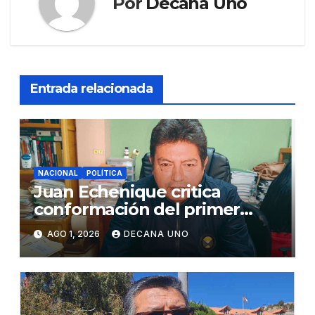
Por
Decana Uno
Entrada relacionada
NACIONAL
POLÍTICA
Juan Echenique critica
conformación del primer
gabinete ministerial de Keiko
AGO 1, 2026
DECANA UNO
Fujimori