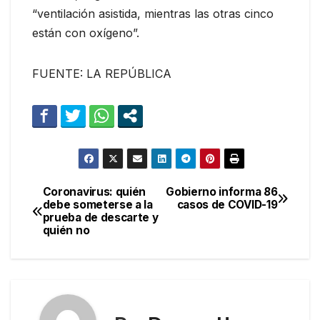
“ventilación asistida, mientras las otras cinco
están con oxígeno”.
FUENTE: LA REPÚBLICA
Coronavirus: quién
Gobierno informa 86
Navegación
debe someterse a la
casos de COVID-19
prueba de descarte y
de
quién no
entradas