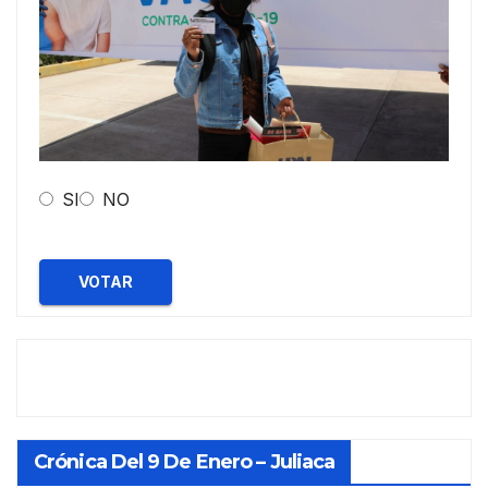
SI
NO
VOTAR
Crónica Del 9 De Enero – Juliaca