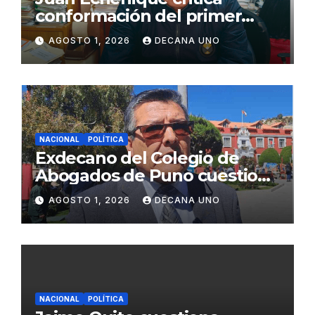
conformación del primer
gabinete ministerial de Keiko
AGOSTO 1, 2026
DECANA UNO
Fujimori
NACIONAL
POLÍTICA
Exdecano del Colegio de
Abogados de Puno cuestiona
propuestas sobre seguridad
AGOSTO 1, 2026
DECANA UNO
ciudadana
NACIONAL
POLÍTICA