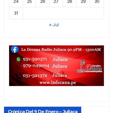
24
25
26
27
28
29
30
31
« Jul
Crónica Del 9 De Enero – Juliaca