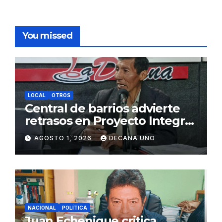
You missed
LOCAL
OTROS
Central de barrios advierte
retrasos en Proyecto Integral
de Agua y Alcantarillado para
AGOSTO 1, 2026
DECANA UNO
Juliaca
NACIONAL
POLÍTICA
Juan Echenique critica