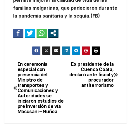
permite mejorar la calidad de vida de las
familias melgarinas, que padecieron durante
la pandemia sanitaria y la sequía.(FB)
En ceremonia
Ex presidente de la
Navegación
especial con
Cuenca Coata,
presencia del
declaró ante fiscal y
de
Ministro de
procurador
transportes y
antiterrorismo
entradas
Comunicaciones y
Autoridades se
iniciaron estudios de
pre inversión de vía
Macusani – Nuñoa