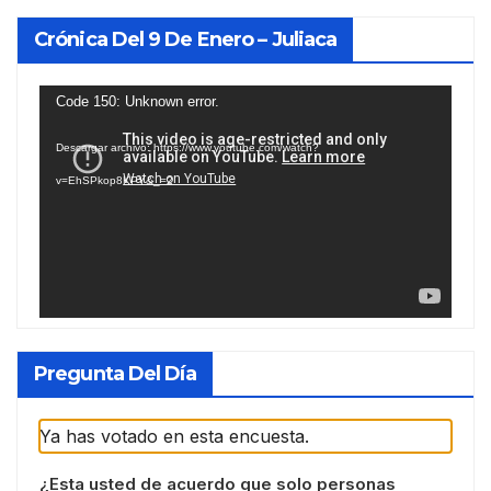
Crónica Del 9 De Enero – Juliaca
Reproductor
Code 150: Unknown error.
de
Descargar archivo: https://www.youtube.com/watch?
vídeo
v=EhSPkop8KPY&_=2
Pregunta Del Día
Ya has votado en esta encuesta.
¿Esta usted de acuerdo que solo personas