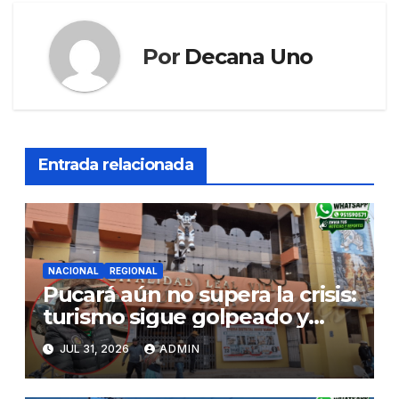
Por
Decana Uno
Entrada relacionada
NACIONAL
REGIONAL
Pucará aún no supera la crisis:
turismo sigue golpeado y
alcaldesa exige al nuevo
JUL 31, 2026
ADMIN
Gobierno fondos para obras
paralizadas