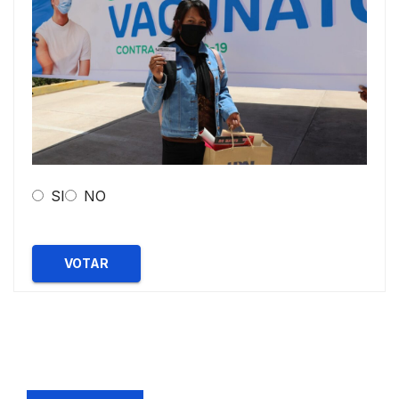
SI
NO
VOTAR