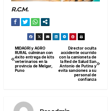
R.C.M.
MIDAGRI y AGRO
Director oculta
Navegación
RURAL culminan con
accidente ocurrido
éxito entrega de kits
con la camioneta de
de
veterinarios en la
la Red de Salud San
provincia de Melgar,
Antonio de Putina y
entradas
Puno
evita sanciones a su
personal de
confianza