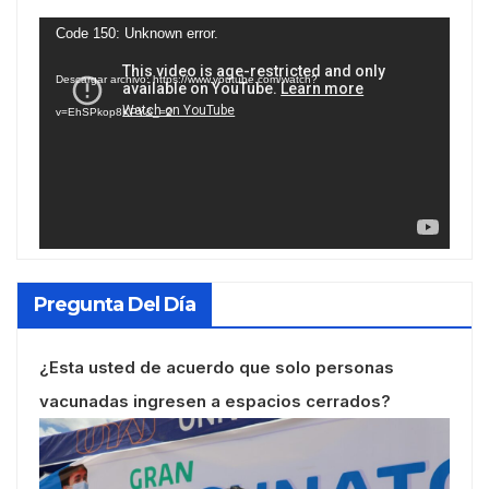
Reproductor
Code 150: Unknown error.
de
Descargar archivo: https://www.youtube.com/watch?
vídeo
v=EhSPkop8KPY&_=2
Pregunta Del Día
¿Esta usted de acuerdo que solo personas
vacunadas ingresen a espacios cerrados?