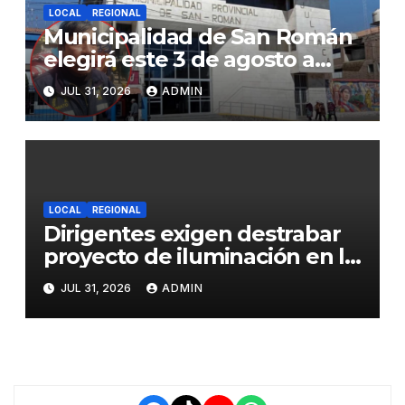
LOCAL
REGIONAL
Municipalidad de San Román
elegirá este 3 de agosto a
representantes del Comité
JUL 31, 2026
ADMIN
de Seguridad y Salud en el
Trabajo
LOCAL
REGIONAL
Dirigentes exigen destrabar
proyecto de iluminación en la
salida a Puno y alertan por
JUL 31, 2026
ADMIN
demora que pone en riesgo a
conductores