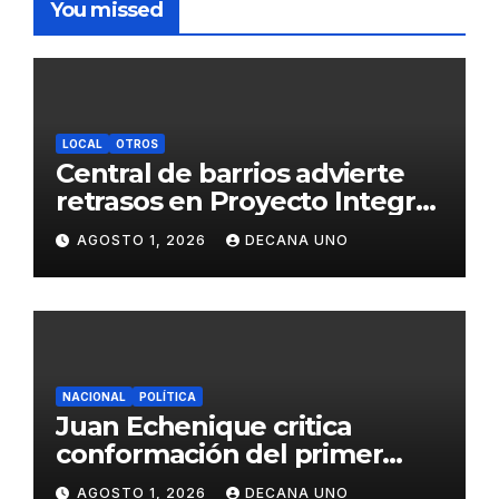
You missed
LOCAL
OTROS
Central de barrios advierte
retrasos en Proyecto Integral
de Agua y Alcantarillado para
AGOSTO 1, 2026
DECANA UNO
Juliaca
NACIONAL
POLÍTICA
Juan Echenique critica
conformación del primer
gabinete ministerial de Keiko
AGOSTO 1, 2026
DECANA UNO