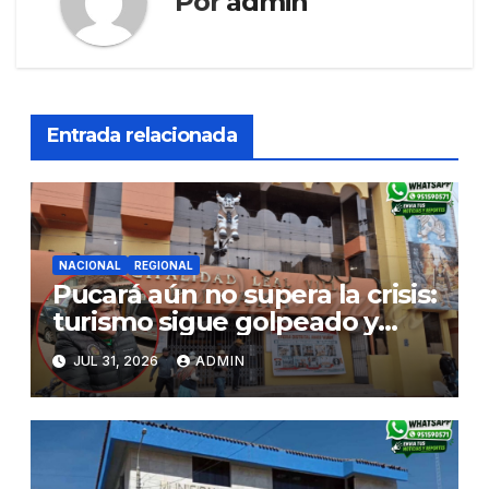
Por
admin
Entrada relacionada
NACIONAL
REGIONAL
Pucará aún no supera la crisis:
turismo sigue golpeado y
alcaldesa exige al nuevo
JUL 31, 2026
ADMIN
Gobierno fondos para obras
paralizadas