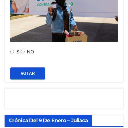
SI
NO
VOTAR
Crónica Del 9 De Enero – Juliaca