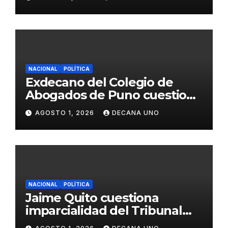
Fujimori
NACIONAL
POLÍTICA
Exdecano del Colegio de
Abogados de Puno cuestiona
propuestas sobre seguridad
AGOSTO 1, 2026
DECANA UNO
ciudadana
NACIONAL
POLÍTICA
Jaime Quito cuestiona
imparcialidad del Tribunal
Constitucional tras liberación