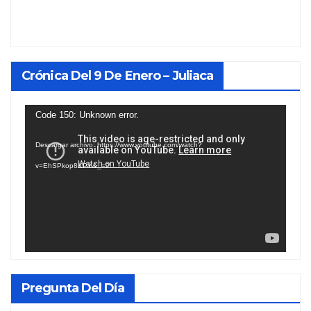
Crónica Del 9 De Enero – Juliaca
Reproductor
Code 150: Unknown error.
de
Descargar archivo: https://www.youtube.com/watch?
vídeo
v=EhSPkop8KPY&_=2
Pregunta Del Día