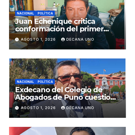
NACIONAL
POLÍTICA
Juan Echenique critica
conformación del primer
gabinete ministerial de Keiko
AGOSTO 1, 2026
DECANA UNO
Fujimori
NACIONAL
POLÍTICA
Exdecano del Colegio de
Abogados de Puno cuestiona
propuestas sobre seguridad
AGOSTO 1, 2026
DECANA UNO
ciudadana