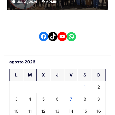
JUL 31, 2026
ADMIN
demora que pone en riesgo a
conductores
Facebook
TikTok
YouTube
WhatsApp
agosto 2026
L
M
X
J
V
S
D
1
2
3
4
5
6
7
8
9
10
11
12
13
14
15
16