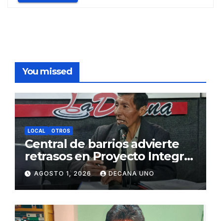
You missed
LOCAL
OTROS
Central de barrios advierte
retrasos en Proyecto Integral
de Agua y Alcantarillado para
AGOSTO 1, 2026
DECANA UNO
Juliaca