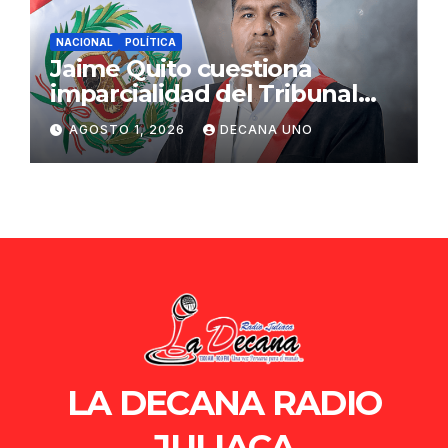
NACIONAL
POLÍTICA
Jaime Quito cuestiona
imparcialidad del Tribunal
Constitucional tras liberación
AGOSTO 1, 2026
DECANA UNO
de Ollanta Humala
LA DECANA RADIO
JULIACA