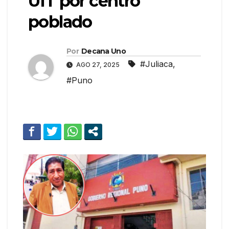
UIT por centro
poblado
Por
Decana Uno
#Juliaca
,
AGO 27, 2025
#Puno