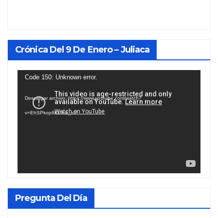
Crónica Del 9 De Enero – Juliaca
Reproductor
Code 150: Unknown error.
de
Descargar archivo: https://www.youtube.com/watch?
vídeo
v=EhSPkop8KPY&_=2
Pregunta Del Día