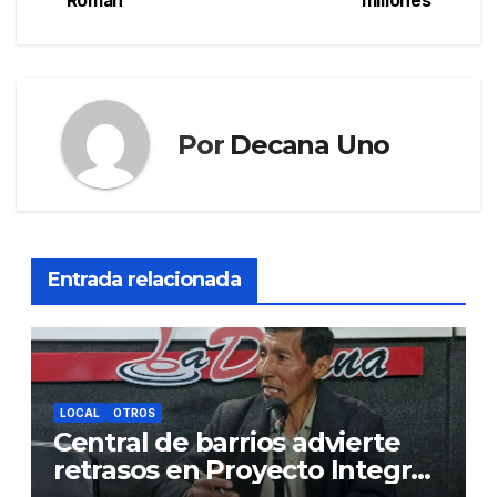
entradas
Román
millones
Por
Decana Uno
Entrada relacionada
LOCAL
OTROS
Central de barrios advierte
retrasos en Proyecto Integral