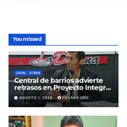
You missed
LOCAL
OTROS
Central de barrios advierte
retrasos en Proyecto Integral
de Agua y Alcantarillado para
AGOSTO 1, 2026
DECANA UNO
Juliaca