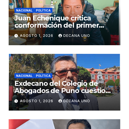
NACIONAL
POLÍTICA
Juan Echenique critica
conformación del primer
gabinete ministerial de Keiko
AGOSTO 1, 2026
DECANA UNO
Fujimori
NACIONAL
POLÍTICA
Exdecano del Colegio de
Abogados de Puno cuestiona
propuestas sobre seguridad
AGOSTO 1, 2026
DECANA UNO
ciudadana