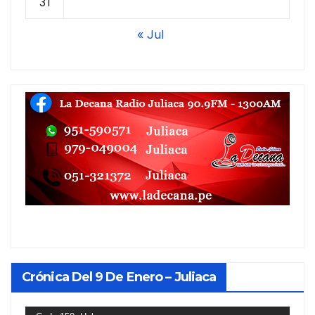
31
« Jul
Crónica Del 9 De Enero – Juliaca