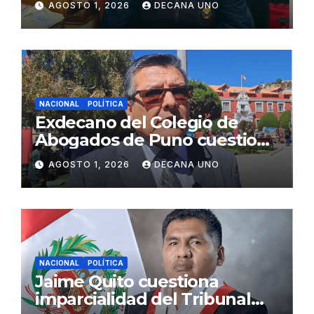
AGOSTO 1, 2026
DECANA UNO
Fujimori
NACIONAL
POLÍTICA
Exdecano del Colegio de
Abogados de Puno cuestiona
propuestas sobre seguridad
AGOSTO 1, 2026
DECANA UNO
ciudadana
NACIONAL
POLÍTICA
Jaime Quito cuestiona
imparcialidad del Tribunal