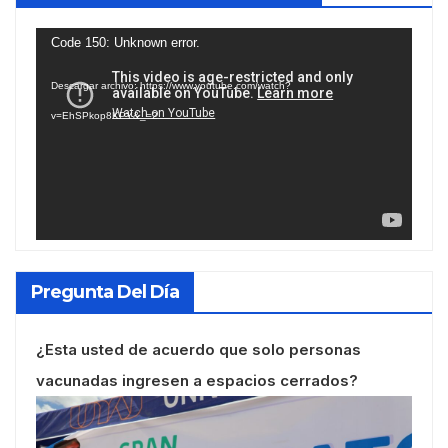
Reproductor
Code 150: Unknown error.
de
Descargar archivo: https://www.youtube.com/watch?
vídeo
v=EhSPkop8KPY&_=2
Pregunta Del Día
¿Esta usted de acuerdo que solo personas
vacunadas ingresen a espacios cerrados?