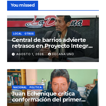
You missed
LOCAL
OTROS
Central de barrios advierte
retrasos en Proyecto Integral
de Agua y Alcantarillado para
AGOSTO 1, 2026
DECANA UNO
Juliaca
NACIONAL
POLÍTICA
Juan Echenique critica
conformación del primer
gabinete ministerial de Keiko