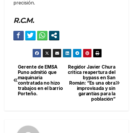
precisión.
R.C.M.
Gerente de EMSA
Regidor Javier Chura
Navegación
Puno admitió que
critica reapertura del
maquinaria
bypass en San
de
contratada no hizo
Román: “Es una obra
trabajos en el barrio
improvisada y sin
entradas
Porteño.
garantías para la
población”