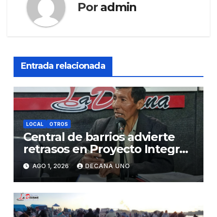
Por
admin
Entrada relacionada
LOCAL
OTROS
Central de barrios advierte
retrasos en Proyecto Integral
de Agua y Alcantarillado para
AGO 1, 2026
DECANA UNO
Juliaca