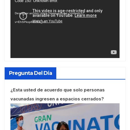
Reproductor
Code 150: Unknown error.
de
Descargar archivo: https://www.youtube.com/watch?
vídeo
v=EhSPkop8KPY&_=1
Pregunta Del Día
¿Esta usted de acuerdo que solo personas
vacunadas ingresen a espacios cerrados?