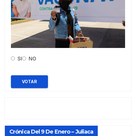
SI
NO
VOTAR
Crónica Del 9 De Enero – Juliaca