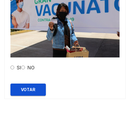
SI
NO
VOTAR