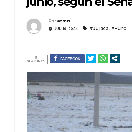
junio, según el Se
Por
admin
#Juliaca
,
#Puno
JUN 16, 2024
0