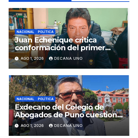
NACIONAL
POLÍTICA
Juan Echenique critica
conformación del primer
gabinete ministerial de Keiko
AGO 1, 2026
DECANA UNO
Fujimori
NACIONAL
POLÍTICA
Exdecano del Colegio de
Abogados de Puno cuestiona
propuestas sobre seguridad
AGO 1, 2026
DECANA UNO
ciudadana