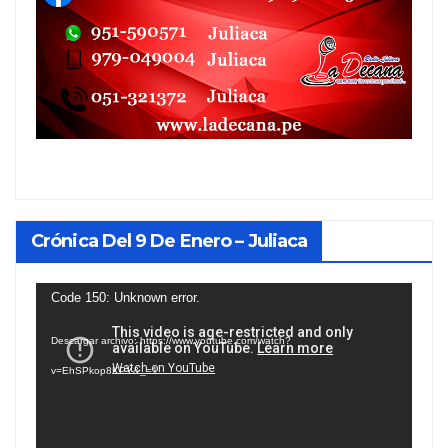
Crónica Del 9 De Enero – Juliaca
Reproductor
Code 150: Unknown error.
de
Descargar archivo: https://www.youtube.com/watch?
vídeo
v=EhSPkop8KPY&_=1