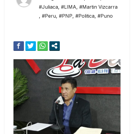
#Juliaca
,
#LIMA
,
#Martin Vizcarra
,
#Peru
,
#PNP
,
#Politica
,
#Puno