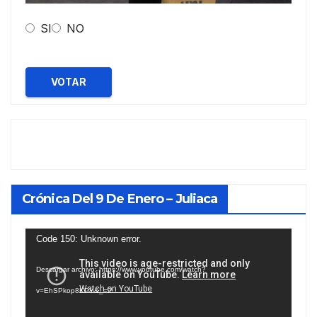
SI
NO
VOTAR
Crónica Del 9 De Enero – Juliaca
Reproductor
Code 150: Unknown error.
de
Descargar archivo: https://www.youtube.com/watch?
vídeo
v=EhSPkop8KPY&_=2