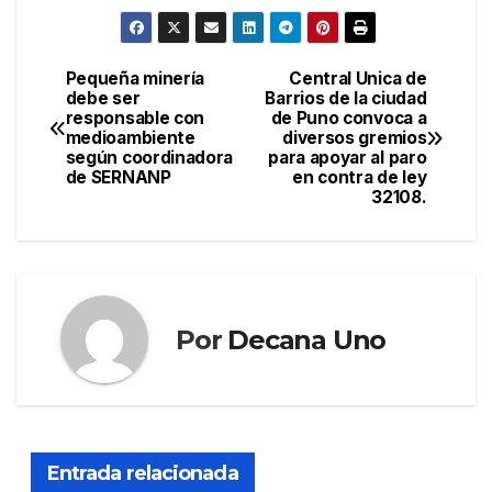
Pequeña minería
Central Unica de
Navegación
debe ser
Barrios de la ciudad
responsable con
de Puno convoca a
de
medioambiente
diversos gremios
según coordinadora
para apoyar al paro
entradas
de SERNANP
en contra de ley
32108.
Por
Decana Uno
Entrada relacionada