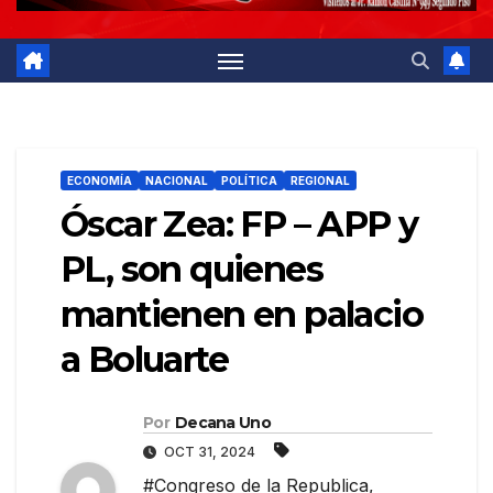
ECONOMÍA
NACIONAL
POLÍTICA
REGIONAL
Óscar Zea: FP – APP y
PL, son quienes
mantienen en palacio
a Boluarte
Por
Decana Uno
OCT 31, 2024
#Congreso de la Republica
,