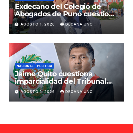
Exdecano del Colegio de
Abogados de Puno cuestiona
propuestas sobre seguridad
AGOSTO 1, 2026
DECANA UNO
ciudadana
NACIONAL
POLÍTICA
Jaime Quito cuestiona
imparcialidad del Tribunal
Constitucional tras liberación
AGOSTO 1, 2026
DECANA UNO
de Ollanta Humala