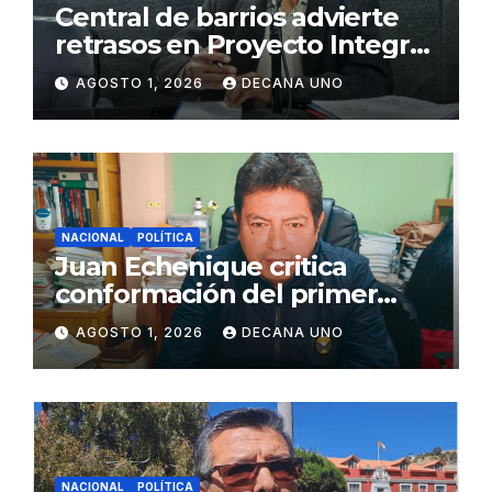
Central de barrios advierte
retrasos en Proyecto Integral
de Agua y Alcantarillado para
AGOSTO 1, 2026
DECANA UNO
Juliaca
NACIONAL
POLÍTICA
Juan Echenique critica
conformación del primer
gabinete ministerial de Keiko
AGOSTO 1, 2026
DECANA UNO
Fujimori
NACIONAL
POLÍTICA