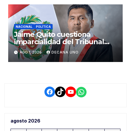
NACIONAL
POLÍTICA
Jaime Quito cuestiona
imparcialidad del Tribunal
Constitucional tras liberación
AGO 1, 2026
DECANA UNO
de Ollanta Humala
Facebook
TikTok
YouTube
WhatsApp
agosto 2026