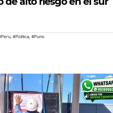
o de alto riesgo en el sur
#Peru
,
#Politica
,
#Puno