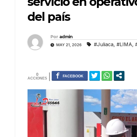
servicio en operativ
del país
Por
admin
#Juliaca
,
#LIMA
,
MAY 21, 2026
0