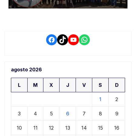
demora que pone en riesgo a
conductores
Facebook
TikTok
YouTube
WhatsApp
agosto 2026
L
M
X
J
V
S
D
1
2
3
4
5
6
7
8
9
10
11
12
13
14
15
16