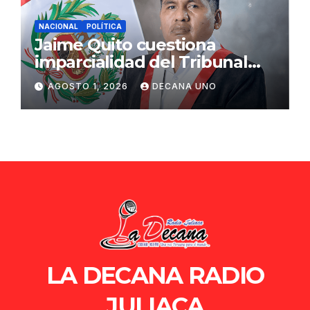
NACIONAL
POLÍTICA
Jaime Quito cuestiona
imparcialidad del Tribunal
Constitucional tras liberación
AGOSTO 1, 2026
DECANA UNO
de Ollanta Humala
LA DECANA RADIO
JULIACA