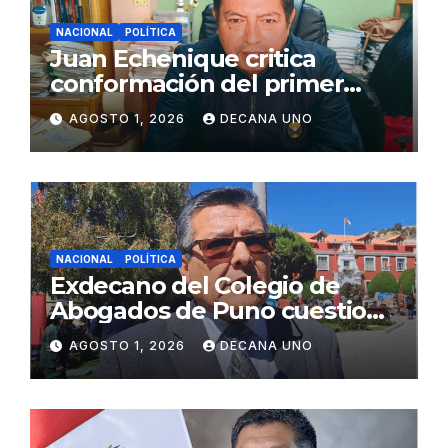
NACIONAL
POLÍTICA
Juan Echenique critica
conformación del primer
gabinete ministerial de Keiko
AGOSTO 1, 2026
DECANA UNO
Fujimori
NACIONAL
POLÍTICA
Exdecano del Colegio de
Abogados de Puno cuestiona
propuestas sobre seguridad
AGOSTO 1, 2026
DECANA UNO
ciudadana