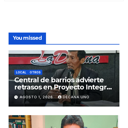
You missed
LOCAL
OTROS
Central de barrios advierte
retrasos en Proyecto Integral
de Agua y Alcantarillado para
AGOSTO 1, 2026
DECANA UNO
Juliaca