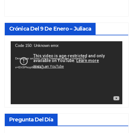
Crónica Del 9 De Enero – Juliaca
Reproductor
Code 150: Unknown error.
de
Descargar archivo: https://www.youtube.com/watch?
vídeo
v=EhSPkop8KPY&_=2
Pregunta Del Día