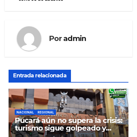
Por
admin
Entrada relacionada
NACIONAL
REGIONAL
Pucará aún no supera la crisis:
turismo sigue golpeado y
alcaldesa exige al nuevo