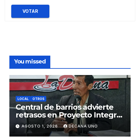
VOTAR
You missed
LOCAL
OTROS
Central de barrios advierte
retrasos en Proyecto Integral
de Agua y Alcantarillado para
AGOSTO 1, 2026
DECANA UNO
Juliaca