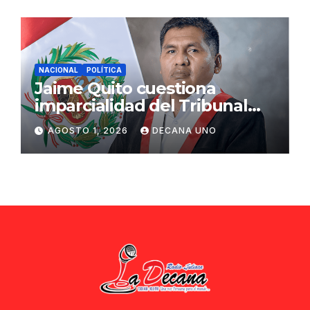
NACIONAL
POLÍTICA
Jaime Quito cuestiona
imparcialidad del Tribunal
Constitucional tras liberación
AGOSTO 1, 2026
DECANA UNO
de Ollanta Humala