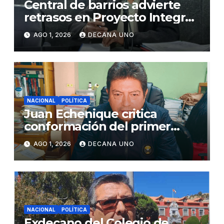
Central de barrios advierte
retrasos en Proyecto Integral
de Agua y Alcantarillado para
AGO 1, 2026
DECANA UNO
Juliaca
NACIONAL
POLÍTICA
Juan Echenique critica
conformación del primer
gabinete ministerial de Keiko
AGO 1, 2026
DECANA UNO
Fujimori
NACIONAL
POLÍTICA
Exdecano del Colegio de