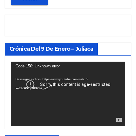
Crónica Del 9 De Enero – Juliaca
Reproductor
Code 150: Unknown error.
de
Descargar archivo: https://www.youtube.com/watch?
vídeo
v=EhSPkop8KPY&_=2