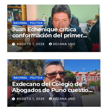
NACIONAL
POLÍTICA
Juan Echenique critica
conformación del primer
gabinete ministerial de Keiko
AGOSTO 1, 2026
DECANA UNO
Fujimori
NACIONAL
POLÍTICA
Exdecano del Colegio de
Abogados de Puno cuestiona
propuestas sobre seguridad
AGOSTO 1, 2026
DECANA UNO
ciudadana