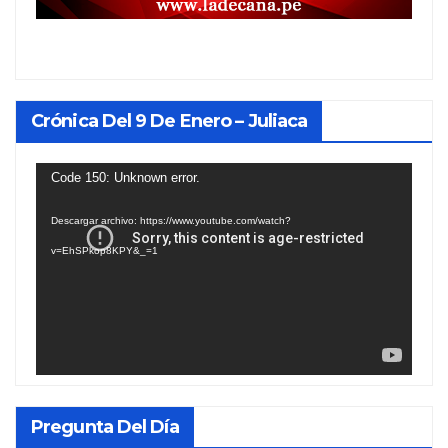
Crónica Del 9 De Enero – Juliaca
Reproductor
Code 150: Unknown error.
de
Descargar archivo: https://www.youtube.com/watch?
vídeo
v=EhSPkop8KPY&_=1
Pregunta Del Día