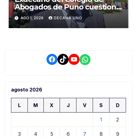
Abogados de Puno cuestiona
propuestas sobre seguridad
AGO 1, 2026
DECANA UNO
ciudadana
Facebook
TikTok
YouTube
WhatsApp
agosto 2026
L
M
X
J
V
S
D
1
2
3
4
5
6
7
8
9