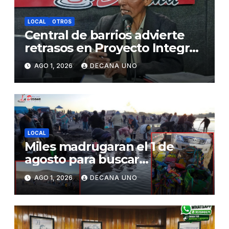
LOCAL
OTROS
Central de barrios advierte
retrasos en Proyecto Integral
de Agua y Alcantarillado para
AGO 1, 2026
DECANA UNO
Juliaca
LOCAL
Miles madrugaran el 1 de
agosto para buscar
piedrecillas en los ríos y
AGO 1, 2026
DECANA UNO
realizar la challa por la
riqueza y la prosperidad