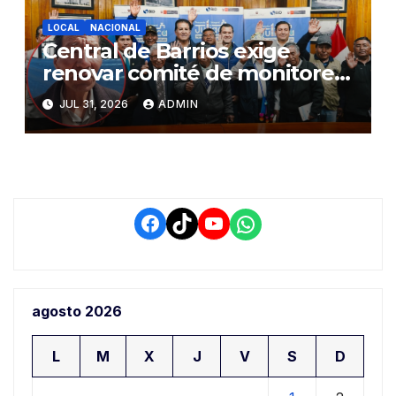
LOCAL
NACIONAL
Central de Barrios exige
renovar comité de monitoreo
del PIAA por presuntos
JUL 31, 2026
ADMIN
conflictos de interés y
retrasos
Facebook
TikTok
YouTube
WhatsApp
agosto 2026
L
M
X
J
V
S
D