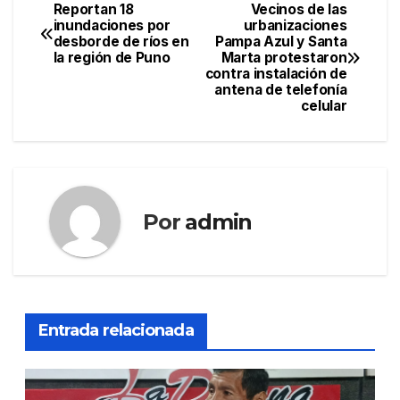
Reportan 18
Vecinos de las
Navegación
inundaciones por
urbanizaciones
desborde de ríos en
Pampa Azul y Santa
de
la región de Puno
Marta protestaron
contra instalación de
entradas
antena de telefonía
celular
Por
admin
Entrada relacionada