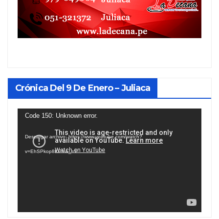
Crónica Del 9 De Enero – Juliaca
Reproductor
Code 150: Unknown error.
de
Descargar archivo: https://www.youtube.com/watch?
vídeo
v=EhSPkop8KPY&_=1