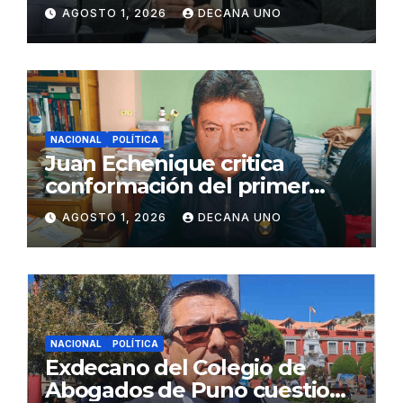
de Agua y Alcantarillado para
AGOSTO 1, 2026
DECANA UNO
Juliaca
NACIONAL
POLÍTICA
Juan Echenique critica
conformación del primer
gabinete ministerial de Keiko
AGOSTO 1, 2026
DECANA UNO
Fujimori
NACIONAL
POLÍTICA
Exdecano del Colegio de
Abogados de Puno cuestiona