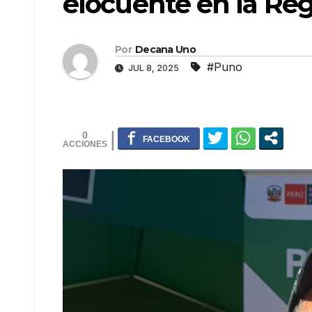
elocuente en la Re
Por
Decana Uno
#Puno
JUL 8, 2025
0